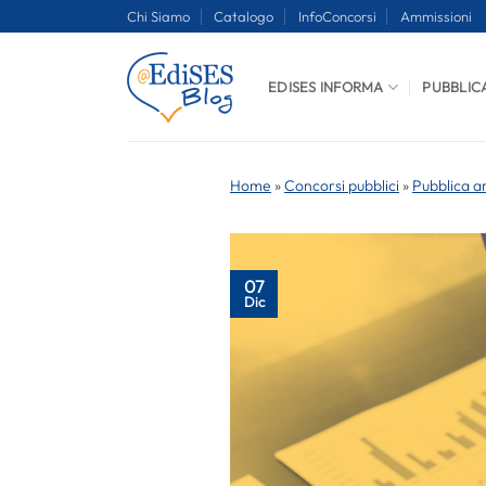
Salta
Chi Siamo
Catalogo
InfoConcorsi
Ammissioni
ai
contenuti
EDISES INFORMA
PUBBLIC
Home
»
Concorsi pubblici
»
Pubblica a
07
Dic