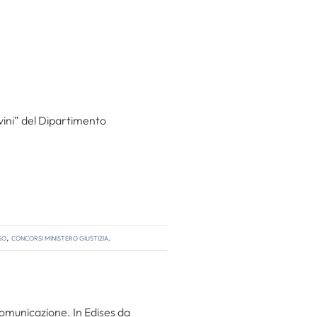
vini” del Dipartimento
so
,
concorsi ministero giustizia
.
 comunicazione. In Edises da