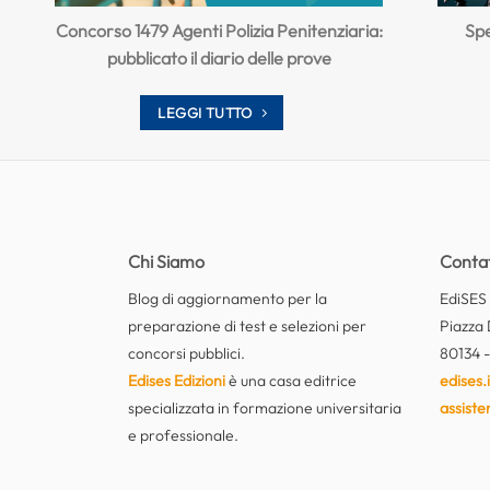
Concorso 1479 Agenti Polizia Penitenziaria:
Spe
pubblicato il diario delle prove
LEGGI TUTTO
Chi Siamo
Contat
Blog di aggiornamento per la
EdiSES E
preparazione di test e selezioni per
Piazza 
concorsi pubblici.
80134 -
Edises Edizioni
è una casa editrice
edises.i
specializzata in formazione universitaria
assiste
e professionale.