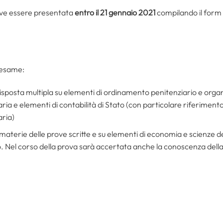
ve essere presentata
entro il 21 gennaio 2021
compilando il form d
’esame:
sposta multipla su elementi di ordinamento penitenziario e organi
ia e elementi di contabilità di Stato (con particolare riferimento a
aria)
e materie delle prove scritte e su elementi di economia e scienze del
. Nel corso della prova sarà accertata anche la conoscenza della l