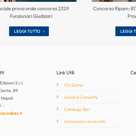
ciale prova orale concorso 2329
Concorso Ripam: 8171 
Funzionari Giudiziari
Pro
LEGGI TUTTO
LEGGI 
ti
Link Utili
Ce
dizioni S.r.l.
Chi Siamo
Dante, 89
Social & Comunity
 Napoli
t
-
Catalogo libri
nza.edises.it
Ammissioni università