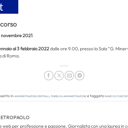
ncorso
 novembre 2021
.
ennaio al 3 febbraio 2022
dalle ore 9.00, presso la Sala “G. Miner
a di Roma.
serito in
Amministrazioni Centrali
,
Pubblica amministrazione
e taggato
bandi di concor
IETROPAOLO
i e web per professione e passione. Giornalista con una laurea in