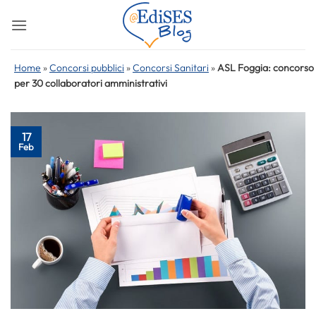
Salta
ai
contenuti
Home
»
Concorsi pubblici
»
Concorsi Sanitari
»
ASL Foggia: concorso
per 30 collaboratori amministrativi
17
Feb