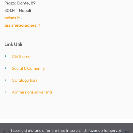
Piazza Dante, 89
80134 - Napoli
edises.it
-
assistenza.edises.it
Link Utili
Chi Siamo
Social & Comunity
Catalogo libri
Ammissioni università
I cookie ci aiutano a fornire i nostri servizi. Utilizzando tali servizi,
© 2026 EdiSES Edizioni S.r.l. -
PRIVACY
COOKIES