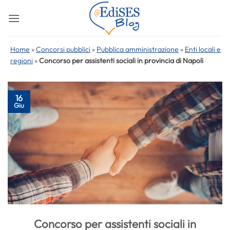
Salta
ai
contenuti
Home
»
Concorsi pubblici
»
Pubblica amministrazione
»
Enti locali e
regioni
»
Concorso per assistenti sociali in provincia di Napoli
16
Giu
Concorso per assistenti sociali in