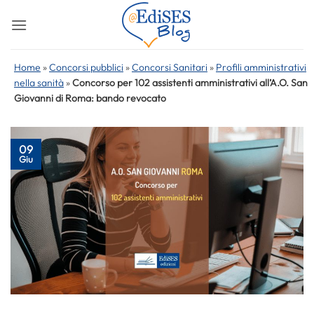
Salta
ai
contenuti
Home
»
Concorsi pubblici
»
Concorsi Sanitari
»
Profili amministrativi
nella sanità
»
Concorso per 102 assistenti amministrativi all’A.O. San
Giovanni di Roma: bando revocato
09
Giu