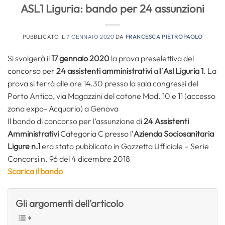
ASL1 Liguria: bando per 24 assunzioni
PUBBLICATO IL
7 GENNAIO 2020
DA
FRANCESCA PIETROPAOLO
Si svolgerà il
17 gennaio 2020
la prova preselettiva del
concorso per
24 assistenti amministrativi
all’
Asl Liguria 1
. La
prova si terrà alle ore 14.30 presso la sala congressi del
Porto Antico, via Magazzini del cotone Mod. 10 e 11 (accesso
zona expo- Acquario) a Genova
Il bando di concorso per l’assunzione di
24 Assistenti
Amministrativi
Categoria C presso l’
Azienda Sociosanitaria
Ligure n.1
era stato pubblicato in Gazzetta Ufficiale – Serie
Concorsi n. 96 del 4 dicembre 2018
Scarica il bando
Gli argomenti dell'articolo