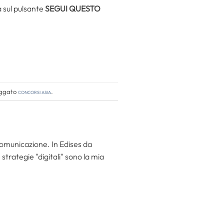
a sul pulsante
SEGUI QUESTO
ggato
concorsi asia
.
 comunicazione. In Edises da
trategie "digitali" sono la mia