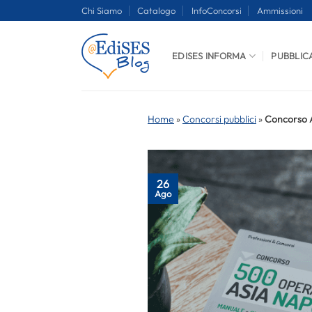
Salta
Chi Siamo
Catalogo
InfoConcorsi
Ammissioni
ai
contenuti
EDISES INFORMA
PUBBLIC
Home
»
Concorsi pubblici
»
Concorso AS
26
Ago