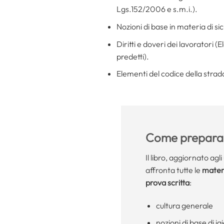
Lgs.152/2006 e s.m.i.).
Nozioni di base in materia di sic
Diritti e doveri dei lavoratori (
predetti).
Elementi del codice della strad
Come preparar
Il libro, aggiornato agl
affronta tutte le
materi
prova scritta
:
cultura generale
nozioni di base di i