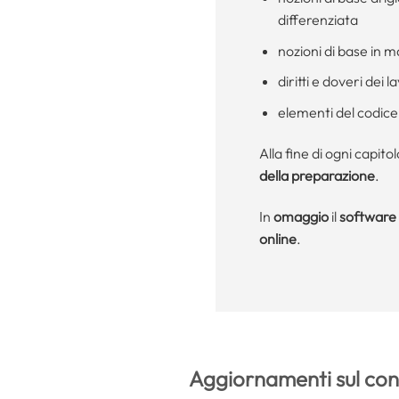
differenziata
nozioni di base in m
diritti e doveri dei l
elementi del codice
Alla fine di ogni capit
della preparazione
.
In
omaggio
il
software 
online
.
Aggiornamenti sul con