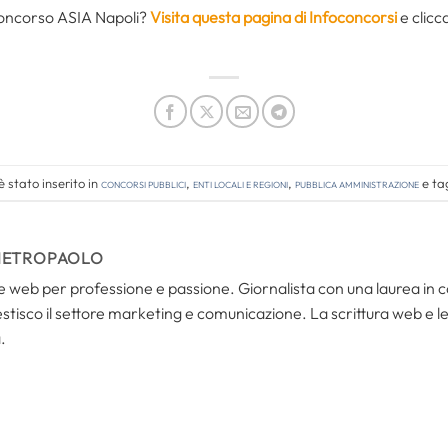
concorso ASIA Napoli?
Visita questa pagina di Infoconcorsi
e clicc
 stato inserito in
Concorsi pubblici
,
Enti locali e regioni
,
Pubblica amministrazione
e ta
IETROPAOLO
i e web per professione e passione. Giornalista con una laurea in
tisco il settore marketing e comunicazione. La scrittura web e le s
.