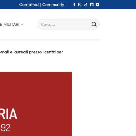
Contattaci |
Community
E MILITARI
ati e laureati presso i centri per