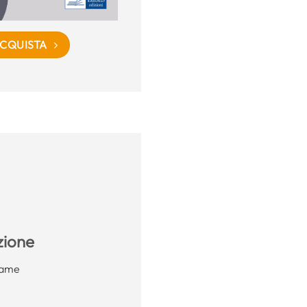
CQUISTA
azione
esame