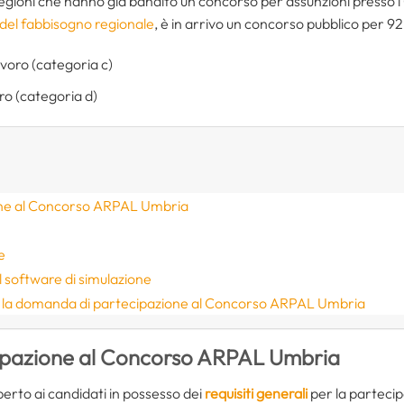
egioni che hanno già bandito un concorso per assunzioni presso i 
 del fabbisogno regionale
, è in arrivo un concorso pubblico per 92 
voro (categoria c)
ro (categoria d)
ione al Concorso ARPAL Umbria
e
 il software di simulazione
la domanda di partecipazione al Concorso ARPAL Umbria
ecipazione al Concorso ARPAL Umbria
erto ai candidati in possesso dei
requisiti generali
per la partecipa