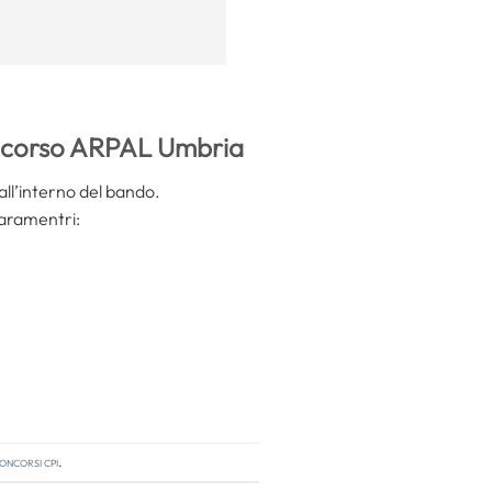
oncorso ARPAL Umbria
all’interno del bando.
paramentri:
oncorsi cpi
.