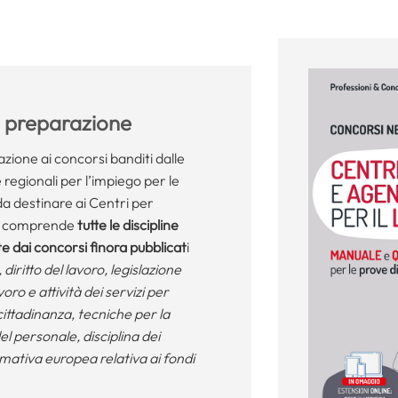
a preparazione
zione ai concorsi banditi dalle
 regionali per l’impiego per le
da destinare ai Centri per
sto comprende
tutte le discipline
 dai concorsi finora pubblicat
i
,
diritto del lavoro, legislazione
voro e attività dei servizi per
cittadinanza, t
ecniche per la
el personale, disciplina dei
mativa europea relativa ai fondi