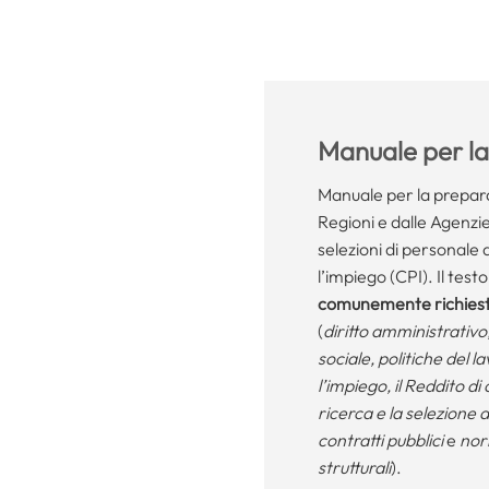
Manuale per l
Manuale per la prepara
Regioni e dalle Agenzie
selezioni di personale 
l’impiego (CPI). Il te
comunemente richieste
(
diritto amministrativo
sociale, politiche del la
l’impiego, il Reddito di 
ricerca e la selezione d
contratti pubblici
e
nor
strutturali
).