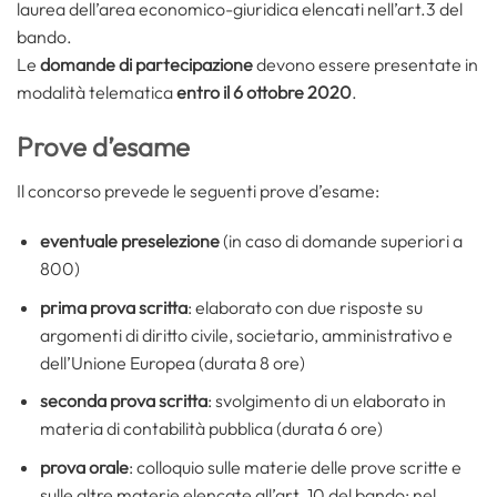
laurea dell’area economico-giuridica elencati nell’art.3 del
bando.
Le
domande di partecipazione
devono essere presentate in
modalità telematica
entro il 6 ottobre 2020
.
Prove d’esame
Il concorso prevede le seguenti prove d’esame:
eventuale preselezione
(in caso di domande superiori a
800)
prima prova scritta
: elaborato con due risposte su
argomenti di diritto civile, societario, amministrativo e
dell’Unione Europea (durata 8 ore)
seconda prova scritta
: svolgimento di un elaborato in
materia di contabilità pubblica (durata 6 ore)
prova orale
: colloquio sulle materie delle prove scritte e
sulle altre materie elencate all’art. 10 del bando; nel