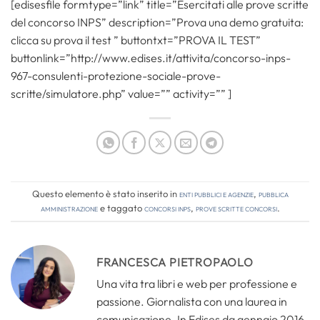
[edisesfile formtype=”link” title=”Esercitati alle prove scritte
del concorso INPS” description=”Prova una demo gratuita:
clicca su prova il test ” buttontxt=”PROVA IL TEST”
buttonlink=”http://www.edises.it/attivita/concorso-inps-
967-consulenti-protezione-sociale-prove-
scritte/simulatore.php” value=”” activity=”” ]
Questo elemento è stato inserito in
Enti pubblici e agenzie
,
Pubblica
amministrazione
e taggato
concorsi inps
,
prove scritte concorsi
.
FRANCESCA PIETROPAOLO
Una vita tra libri e web per professione e
passione. Giornalista con una laurea in
comunicazione. In Edises da gennaio 2016,