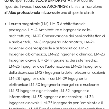
laureati
per i codici
ACC e EXPORT-STAT
. Per quanto
riguarda, invece, il
codice ARCH/ING
è richiesta l’iscrizione
all’
Albo professionale
la
Laurea
in una di queste classi:
Laurea magistrale (LM): LM-3 Architettura del
paesaggio; LM-4 Architettura e ingegneria edile-
architettura; LM-10 Conservazione dei beni architettonici
e ambientali; LM-18 Ingegneria informatica; LM-20
Ingegneria aereospaziale e astronautica; LM-21
Ingegneria biomedica; LM-22 Ingegneria chimica; LM-23
Ingegneria civile; LM-24 Ingegneria dei sistemi edilizi;
LM-25 Ingegneria dell’automazione; LM-26 Ingegneria
della sicurezza; LM27 Ingegneria delle telecomunicazioni;
LM-28 Ingegneria elettrica; LM-29 Ingegneria
elettronica; LM-30 Ingegneria energetica e nucleare;
LM-31 Ingegneria gestionale; LM-32 Ingegneria
informatica; LM-33 Ingegneria meccanica; LM-34
Ingegneria navale; LM-35 Ingegneria per l’ambiente e il
territorio; LM-48 Pianificazione territoriale urbanistica e