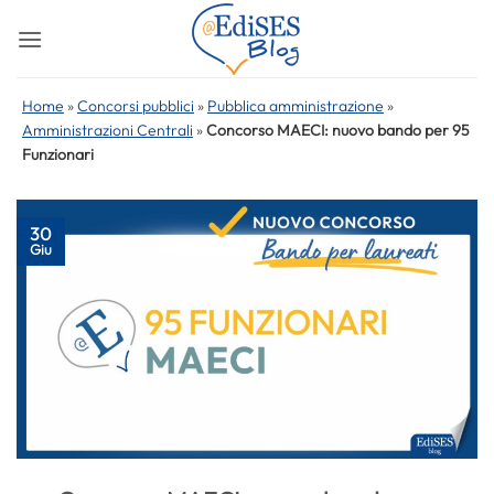
Salta
ai
contenuti
Home
»
Concorsi pubblici
»
Pubblica amministrazione
»
Amministrazioni Centrali
»
Concorso MAECI: nuovo bando per 95
Funzionari
30
Giu