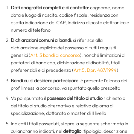
Dati anagrafici completi e di contatto
: cognome, nome,
data e luogo di nascita, codice fiscale, residenza con
esatta indicazione del CAP, Indirizzo di posta elettronica e
numero di telefono
Dichiarazioni comuni ai bandi
: si riferisce alla
dichiarazione esplicita del possesso di tutti i requisiti
generici (
Art. 3 bandi di concorso
), nonché limitazioni di
portatori di handicap, dichiarazione di disabilità, titoli
preferenziali e di precedenza (
Art.5, Dpr. 487/1994
)
Bandi cui si desidera partecipare
: è presente l’elenco dei
profili messi a concorso, va spuntato quello prescelto
Va poi spuntato il
possesso del titolo di studio
richiesto o
del titolo di studio alternativo e relativo diploma di
specializzazione, dottorato o master di II livello
Indicati i titoli posseduti, si apre la seguente schermata in
cui andranno indicati, nel
dettaglio
, tipologia, descrizione