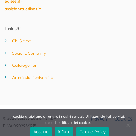
edises.it
-
assistenza.edises.it
Link Utili
Chi Siamo
Social & Comunity
Catalogo libri
Ammissioni università
I cookie ci aiutano a fornire i nostri servizi. Utilizzando tali servizi,
© 2026 EdiSES Edizioni S.r.l. -
PRIVACY
COOKIES
accetti l'utilizzo dei cookie.
P.IVA 09029561215
Accetto
Rifiuto
Cookie Policy