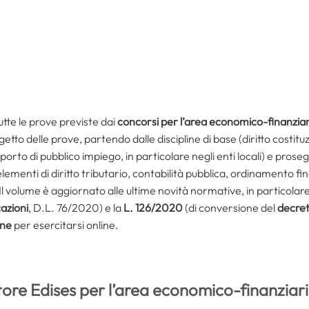
tte le prove previste dai
concorsi per
l’area economico-finanzia
ggetto delle prove, partendo dalle discipline di base (diritto costit
pporto di pubblico impiego, in particolare negli enti locali) e pros
ementi di diritto tributario, contabilità pubblica, ordinamento fin
 Il volume è aggiornato
alle ultime novità normative, in particolar
azioni
, D.L. 76/2020) e la
L. 126/2020
(di conversione del
decre
one
per esercitarsi online.
atore Edises per l’area economico-finanziar