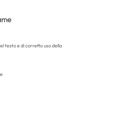
same
l testo e di corretto uso della
se