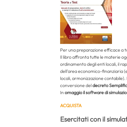
Per una preparazione efficace a tu
Il libro affronta tutte le materie o
ordinamento degli enti locali, il ra
dell’area economico-finanziaria (el
locali, armonizzazione contabile).
conversione del
decreto Semplific
In
omaggio il software di simulazi
ACQUISTA
Esercitati con il simul