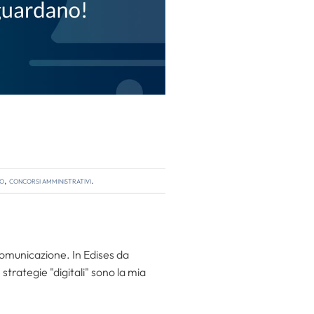
so
,
concorsi amministrativi
.
 comunicazione. In Edises da
trategie "digitali" sono la mia