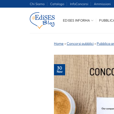
Salta
Chi Siamo
Catalogo
InfoConcorsi
Ammissioni
ai
contenuti
EDISES INFORMA
PUBBLIC
Home
»
Concorsi pubblici
»
Pubblica a
30
Nov