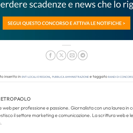
o inserito in
Enti locali e regioni
,
Pubblica amministrazione
e taggato
bandi di concor
IETROPAOLO
i e web per professione e passione. Giornalista con una laurea in
tisco il settore marketing e comunicazione. La scrittura web e le s
.