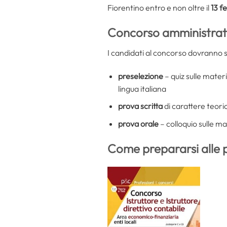
Fiorentino entro e non oltre il
13 f
Concorso amministrativ
I candidati al concorso dovranno 
preselezione
– quiz sulle mater
lingua italiana
prova scritta
di carattere teori
prova orale
– colloquio sulle ma
Come prepararsi alle 