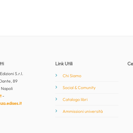
ti
Link Utili
Ce
dizioni S.r.l.
Chi Siamo
Dante, 89
Social & Comunity
 Napoli
t
-
Catalogo libri
nza.edises.it
Ammissioni università