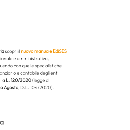
ria
scopri il
nuovo manuale EdiSES
uzionale e amministrativo,
eguendo con quelle specialistiche
anziario e contabile degli enti
e la
L. 120/2020
(legge di
to Agosto
, D.L. 104/2020).
ia