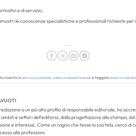
ormativi e di servizio;
imostri le conoscenze specialistiche e professionali richieste per i
o inserito in
Enti locali e regioni
,
Pubblica amministrazione
e taggato
bandi di concor
AVUOTI
redazione a un più alto profilo di responsabile editoriale, ho acc
ambiti e settori dell’editoria, dalla progettazione alla stampa, dal
one e interesse. Come un ragno che tesse la sua tela, cerco di coll
cesso alle professioni.