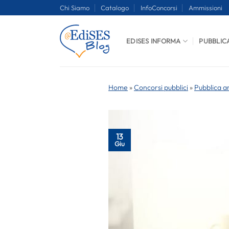
Salta
Chi Siamo
Catalogo
InfoConcorsi
Ammissioni
ai
contenuti
EDISES INFORMA
PUBBLIC
Home
»
Concorsi pubblici
»
Pubblica a
13
Giu