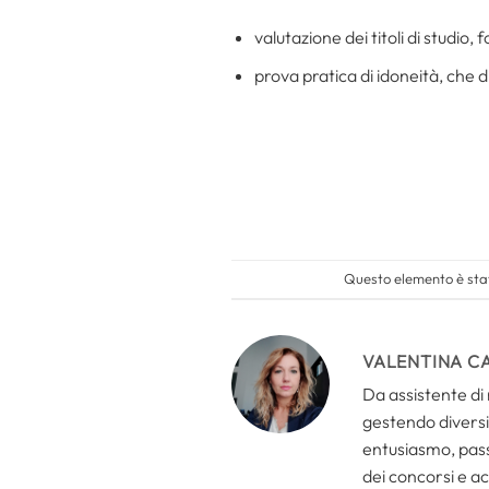
valutazione dei titoli di studio, f
prova pratica di idoneità, che d
Questo elemento è stat
VALENTINA C
Da assistente di 
gestendo diversi 
entusiasmo, passi
dei concorsi e ac