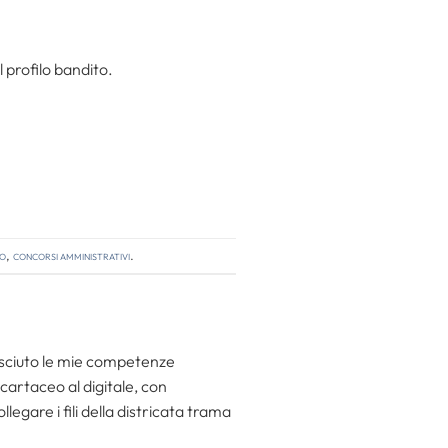
l profilo bandito.
so
,
concorsi amministrativi
.
resciuto le mie competenze
 cartaceo al digitale, con
egare i fili della districata trama