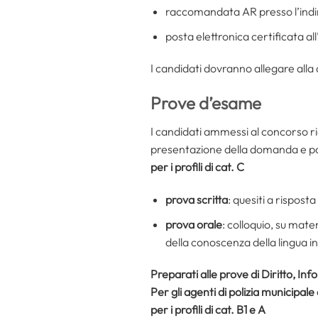
raccomandata AR presso l’indi
posta elettronica certificata al
I candidati dovranno allegare alla 
Prove d’esame
I candidati ammessi al concorso rice
presentazione della domanda e po
per i profili di cat. C
prova scritta
: quesiti a rispost
prova orale
: colloquio, su mate
della conoscenza della lingua i
Preparati alle prove di Diritto, Inf
Per gli agenti di polizia municipale 
per i profili di cat. B1 e A