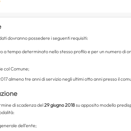
e
e
dati dovranno possedere i seguenti requisiti:
o a tempo determinato nello stesso profilo e per un numero di ore
ile col Comune;
17 almeno tre anni di servizio negli ultimi otto anni presso il com
zione
rmine di scadenza del
29 giugno 2018
su apposito modello predisp
odalità:
generale dell’ente;