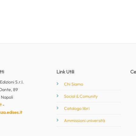
ti
Link Utili
Ce
dizioni S.r.l.
Chi Siamo
Dante, 89
Social & Comunity
 Napoli
t
-
Catalogo libri
nza.edises.it
Ammissioni università