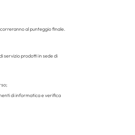
oncorreranno al punteggio finale.
i servizio prodotti in sede di
rso;
menti di informatica e verifica