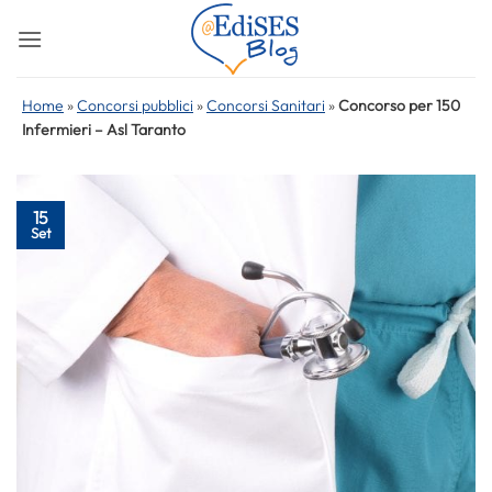
Salta
ai
contenuti
Home
»
Concorsi pubblici
»
Concorsi Sanitari
»
Concorso per 150
Infermieri – Asl Taranto
15
Set