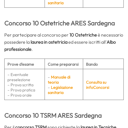
sanitaria
Concorso 10 Ostetriche ARES Sardegna
Per partecipare al concorso per
10 Ostetriche
è necessario
possedere la
laurea in ostetricia
ed essere iscritti all’
Albo
professionale
.
Prove d’esame
Come prepararsi
Bando
– Eventuale
–
Manuale di
preselezione
teoria
Consulta su
– Prova scritta
–
Legislazione
infoConcorsi
– Prova pratica
sanitaria
– Prova orale
Concorso 10 TSRM ARES Sardegna
Per il
concorso TSRM
sono richieste la
laurea in Tecniche