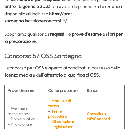
entro il 5 gennaio 2023
attraverso la procedura telematica
disponibile all’indirizzo
https://ares-
sardegna.iscrizioneconcorsi.it/
.
Scopriamo quali sono i
requisiti
, le
prove d’esame
e i
libri per
la preparazione
.
Concorso 57 OSS Sardegna
Il concorso per OSS è aperto ai candidati in possesso della
licenza media
e dell’
attestato di qualifica di OSS
.
Prove d’esame
Come prepararsi
Bando
–
Manuale di
teoria
– Eventuale
–
Test e
preselezione
Consulta su
procedure
– Prova pratica
infoConcorsi
–
Kit completo
– Prova orale
–
Legislazione