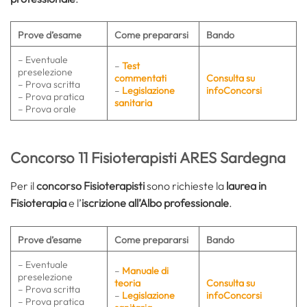
Prove d’esame
Come prepararsi
Bando
– Eventuale
–
Test
preselezione
commentati
Consulta su
– Prova scritta
–
Legislazione
infoConcorsi
– Prova pratica
sanitaria
– Prova orale
Concorso 11 Fisioterapisti ARES Sardegna
Per il
concorso Fisioterapisti
sono richieste la
laurea in
Fisioterapia
e l’
iscrizione all’Albo professionale
.
Prove d’esame
Come prepararsi
Bando
– Eventuale
–
Manuale di
preselezione
teoria
Consulta su
– Prova scritta
–
Legislazione
infoConcorsi
– Prova pratica