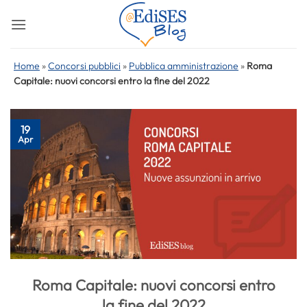
Salta
ai
contenuti
Home
»
Concorsi pubblici
»
Pubblica amministrazione
»
Roma
Capitale: nuovi concorsi entro la fine del 2022
19
Apr
Roma Capitale: nuovi concorsi entro
la fine del 2022