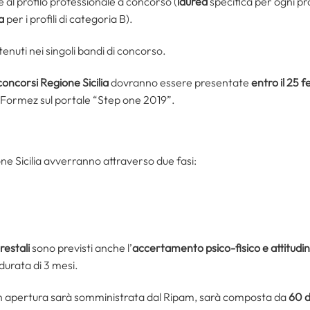
e al profilo professionale a concorso (
laurea
specifica per ogni pr
a
per i profili di categoria B).
ontenuti nei singoli bandi di concorso.
concorsi Regione Sicilia
dovranno essere presentate
entro il 25 
l Formez sul portale “Step one 2019”.
one Sicilia avverranno attraverso due fasi:
restali
sono previsti anche l’
accertamento psico-fisico e attitudi
durata di 3 mesi.
in apertura sarà somministrata dal Ripam, sarà composta da
60 