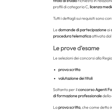
titolo di studio
richiesto in relazion
profili di categoria C,
licenza medi
Tutti i dettagli sui requisiti sono c
Le
domande di partecipazione
ai
procedura telematica
attivata da
Le prove d’esame
Le selezioni dei concorsi alla Regi
prova scritta
valutazione dei titoli
Soltanto per il
concorso Agenti Fo
di formazione professionale
della 
La
prova scritta
, che come detto 