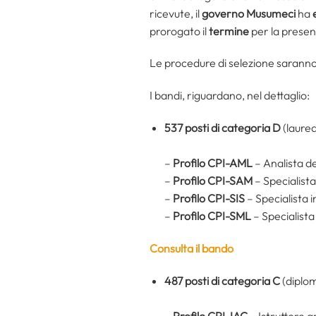
ricevute, il
governo Musumeci
ha
prorogato il
termine
per la presen
Le procedure di selezione saranno
I bandi, riguardano, nel dettaglio:
537 posti di categoria D
(laurea
–
Profilo CPI-AML
– Analista d
–
Profilo CPI-SAM
– Specialist
–
Profilo CPI-SIS
– Specialista 
–
Profilo CPI-SML
– Specialista
Consulta il bando
487 posti di categoria C
(diplom
–
Profilo CPI-IAC
– Istruttore 