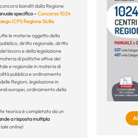
 concorsi banditi dalla Regione
nuale specifico –
Concorso 1024
piego (CPI) Regione Sicilia
tte le materie oggetto della
ubblico, diritto regionale, diritto
del lavoro e della legislazione
 materia di politiche attive del
atale e regionale in materia di
abilità pubblica e ordinamento
delle Regioni, legislazione in
urali europei, ordinamento della
rte teorica è completato da un
A
de a risposta multipla
riale online
)