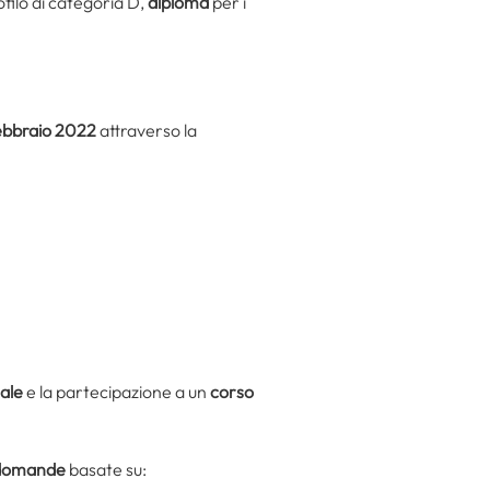
ofilo di categoria D,
diploma
per i
febbraio 2022
attraverso la
nale
e la partecipazione a un
corso
domande
basate su: