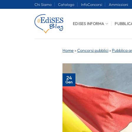
Salta
Chi Siamo
Catalogo
InfoConcorsi
Ammissioni
ai
contenuti
EDISES INFORMA
PUBBLIC
Home
»
Concorsi pubblici
»
Pubblica a
24
Gen