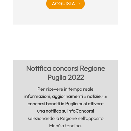
ACQUISTA
Notifica concorsi Regione
Puglia 2022
Per ricevere in tempo reale
informazioni
,
aggiornamenti
e
notizie
sui
concorsi banditi in Puglia
puoi
attivare
una notifica su InfoConcorsi
selezionando la Regione nell’apposito
Menù a tendina.