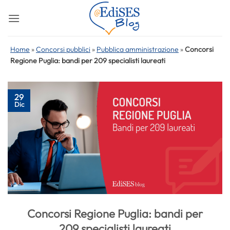
Salta
ai
contenuti
Home
»
Concorsi pubblici
»
Pubblica amministrazione
»
Concorsi
Regione Puglia: bandi per 209 specialisti laureati
29
Dic
Concorsi Regione Puglia: bandi per
209 specialisti laureati