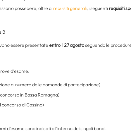
essario possedere, oltre ai
requisiti generali
, i seguenti
requisiti sp
e B
vono essere presentate
entro il 27 agosto
seguendo le procedure i
prove d’esame:
azione al numero delle domande di partecipazione)
l concorso in Bassa Romagna)
l concorso di Cassino)
mmi d’esame sono indicati all’interno dei singoli bandi.