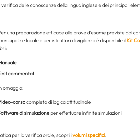
erifica delle conoscenze della lingua inglese e dei principali ele
er una preparazione efficace alle prove d’esame previste dai conc
unicipale e locale e per istruttori di vigilanza è disponibile il
Kit C
ibri:
Manuale
Test commentati
In omaggio:
Video-corso
completo di logica attitudinale
Software di simulazione
per effettuare infinite simulazioni
atica per la verifica orale, scopri i
volumi specifici
.