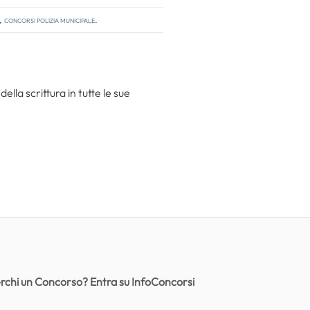
,
concorsi polizia municipale
.
la scrittura in tutte le sue
rchi un Concorso? Entra su InfoConcorsi