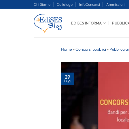
Salta
Chi Siamo
Catalogo
InfoConcorsi
Ammissioni
ai
contenuti
EDISES INFORMA
PUBBLIC
Home
»
Concorsi pubblici
»
Pubblica a
29
Lug