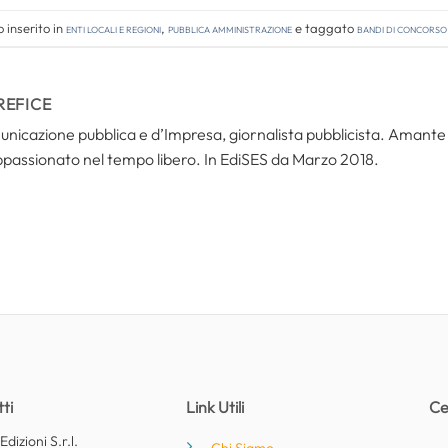
 inserito in
Enti locali e regioni
,
Pubblica amministrazione
e taggato
bandi di concorso
REFICE
icazione pubblica e d’Impresa, giornalista pubblicista. Amante del
ppassionato nel tempo libero. In EdiSES da Marzo 2018.
ti
Link Utili
Ce
dizioni S.r.l.