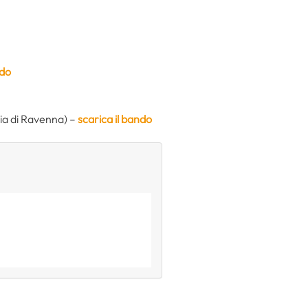
ndo
cia di Ravenna) –
scarica il bando