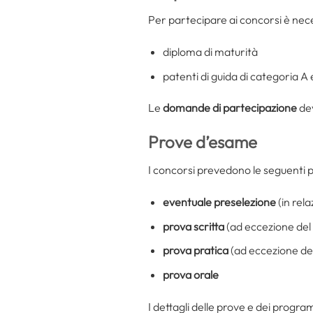
Per partecipare ai concorsi è nec
diploma di maturità
patenti di guida di categoria A 
Le
domande di partecipazione
de
Prove d’esame
I concorsi prevedono le seguenti 
eventuale preselezione
(in rel
prova scritta
(ad eccezione de
prova pratica
(ad eccezione de
prova orale
I dettagli delle prove e dei progra