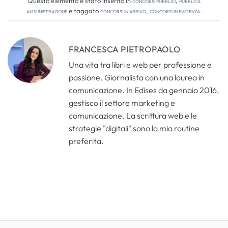
Questo elemento è stato inserito in
Concorsi pubblici
,
Pubblica
amministrazione
e taggato
concorsi in arrivo
,
concorsi in evidenza
.
FRANCESCA PIETROPAOLO
Una vita tra libri e web per professione e
passione. Giornalista con una laurea in
comunicazione. In Edises da gennaio 2016,
gestisco il settore marketing e
comunicazione. La scrittura web e le
strategie "digitali" sono la mia routine
preferita.