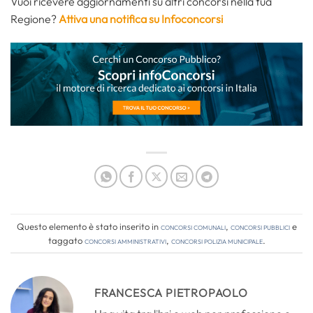
Vuoi ricevere aggiornamenti su altri concorsi nella tua
Regione?
Attiva una notifica su Infoconcorsi
Questo elemento è stato inserito in
Concorsi comunali
,
Concorsi pubblici
e
taggato
concorsi amministrativi
,
concorsi polizia municipale
.
FRANCESCA PIETROPAOLO