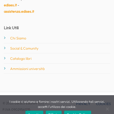
edises.it
-
assistenza.edises.it
Link Utili
Chi Siamo
Social & Comunity
Catalogo libri
Ammissioni università
I cookie ci aiutano a fornire i nostri servizi. Utilizzando tali servizi,
© 2026 EdiSES Edizioni S.r.l. -
PRIVACY
COOKIES
accetti l'utilizzo dei cookie.
P.IVA 09029561215