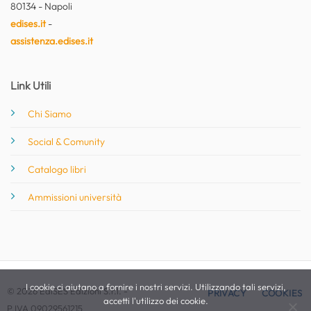
80134 - Napoli
edises.it
-
assistenza.edises.it
Link Utili
Chi Siamo
Social & Comunity
Catalogo libri
Ammissioni università
I cookie ci aiutano a fornire i nostri servizi. Utilizzando tali servizi,
© 2026 EdiSES Edizioni S.r.l. -
PRIVACY
COOKIES
accetti l'utilizzo dei cookie.
P.IVA 09029561215