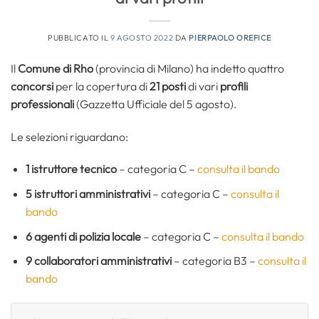
PUBBLICATO IL
9 AGOSTO 2022
DA
PIERPAOLO OREFICE
Il
Comune di Rho
(provincia di Milano) ha indetto quattro
concorsi
per la copertura di
21 posti
di vari
profili
professionali
(Gazzetta Ufficiale del 5 agosto).
Le selezioni riguardano:
1 istruttore tecnico
– categoria C –
consulta il bando
5 istruttori amministrativi
– categoria C –
consulta il
bando
6 agenti di polizia locale
– categoria C –
consulta il bando
9 collaboratori amministrativi
– categoria B3 –
consulta il
bando