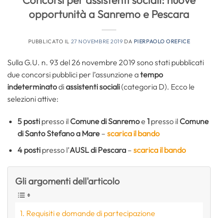
Concorsi per assistenti sociali: nuove
opportunità a Sanremo e Pescara
PUBBLICATO IL
27 NOVEMBRE 2019
DA
PIERPAOLO OREFICE
Sulla G.U. n. 93 del 26 novembre 2019 sono stati pubblicati
due concorsi pubblici per l’assunzione a
tempo
indeterminato
di
assistenti sociali
(categoria D). Ecco le
selezioni attive:
5 posti
presso il
Comune di Sanremo
e
1
presso il
Comune
di Santo Stefano a Mare
–
scarica il bando
4 posti
presso l’
AUSL di Pescara
–
scarica il bando
Gli argomenti dell'articolo
Requisiti e domande di partecipazione