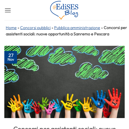
Salta
ai
contenuti
Home
»
Concorsi pubblici
»
Pubblica amministrazione
»
Concorsi per
assistenti sociali: nuove opportunità a Sanremo e Pescara
27
Nov