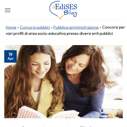
Salta
ai
contenuti
Home
»
Concorsi pubblici
»
Pubblica amministrazione
»
Concorsi per
vari profili di area socio-educativa presso diversi enti pubblici
19
Apr