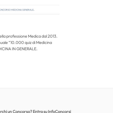
oncorso medicina generale
.
della professione Medica dal 2013.
nuale “10.000 quiz di Medicina
EDICINA IN GENERALE.
rchi un Concorso? Entra su InfoConcorsi