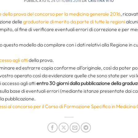
PUBBLICATO IL
24 OTTOBRE 2016
DA
CRISTINA VITO
e della prova del concorso per la medicina generale 2016
, ricava
azione delle
graduatorie di merito da parte di tutte le regioni
alcuni
ito, al fine di verificare eventuali errori di correzione e per m
uesto modello da compilare con i dati relativi alla Regione in cu
cesso agli atti
della prova.
minare ed estrarre copia conforme all’originale, così da poter po
l vostro operato così da evidenziare quelle che sono state per vo
i accesso agli atti
entro 30 giorni dalla pubblicazione della graduat
ulla base di eventuali errori (mediante istanze presentate dai can
la pubblicazione.
ssi al concorso per il Corso di Formazione Specifica in Medici