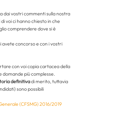
ta dai vostri commenti sulla nostra
 di voi ci hanno chiesto in che
eglio comprendere dove si è
i avete concorso e con i vostri
rtare con voi copia cartacea della
i le domande più complesse.
oria definitiva
di merito, tuttavia
didati) sono possibili
na Generale (CFSMG) 2016/2019