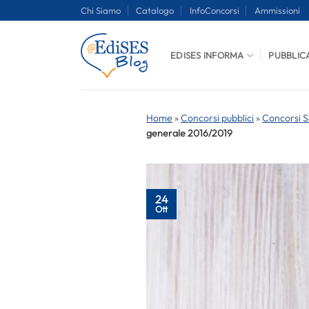
Salta
Chi Siamo
Catalogo
InfoConcorsi
Ammissioni
ai
contenuti
EDISES INFORMA
PUBBLIC
Home
»
Concorsi pubblici
»
Concorsi S
generale 2016/2019
24
Ott