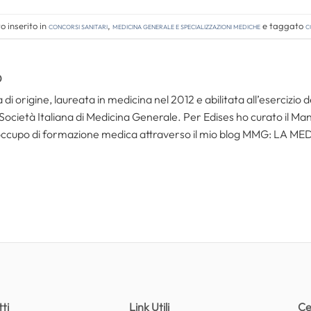
 inserito in
Concorsi Sanitari
,
Medicina Generale e Specializzazioni Mediche
e taggato
c
O
i origine, laureata in medicina nel 2012 e abilitata all’esercizio 
 Società Italiana di Medicina Generale. Per Edises ho curato il Ma
occupo di formazione medica attraverso il mio blog MMG: LA M
ti
Link Utili
Ce