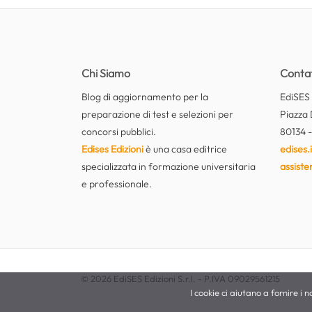
Chi Siamo
Contat
Blog di aggiornamento per la
EdiSES E
preparazione di test e selezioni per
Piazza 
concorsi pubblici.
80134 -
Edises Edizioni
è una casa editrice
edises.i
specializzata in formazione universitaria
assiste
e professionale.
© 2026 EdiSES Edizioni S.r.l. - P.IVA 09029561215
I cookie ci aiutano a fornire i no