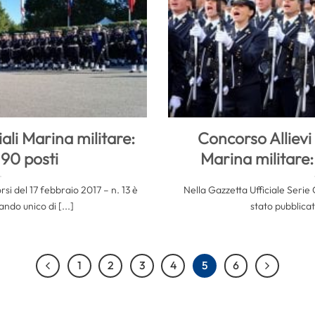
iali Marina militare:
Concorso Allievi
90 posti
Marina militare:
si del 17 febbraio 2017 – n. 13 è
Nella Gazzetta Ufficiale Serie 
ndo unico di [...]
stato pubblicato
1
2
3
4
5
6