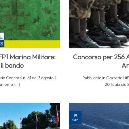
P1 Marina Militare:
Concorso per 256 Al
 il bando
A
rie Concorsi n. 61 del 3 agosto il
Pubblicato in Gazzetta Uffi
amento [...]
20 febbraio 20
19
Gen