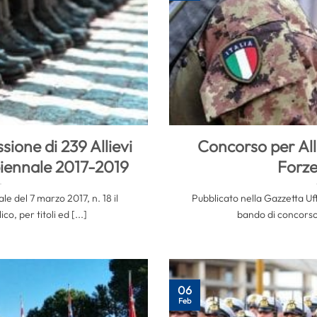
ione di 239 Allievi
Concorso per Alli
 biennale 2017-2019
Forz
le del 7 marzo 2017, n. 18 il
Pubblicato nella Gazzetta Uffi
o, per titoli ed [...]
bando di concorso p
06
Feb