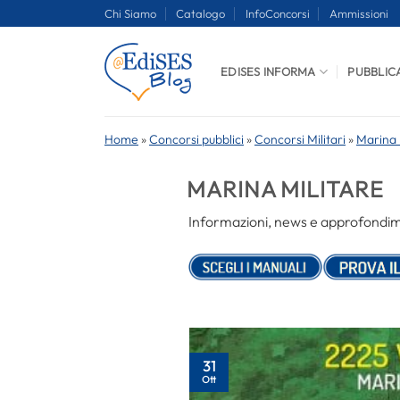
Salta
Chi Siamo
Catalogo
InfoConcorsi
Ammissioni
ai
contenuti
EDISES INFORMA
PUBBLIC
Home
»
Concorsi pubblici
»
Concorsi Militari
»
Marina 
MARINA MILITARE
Informazioni, news e approfondimen
31
Ott