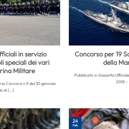
iciali in servizio
Concorso per 19 So
 speciali dei vari
della Mar
rina Militare
Pubblicato in Gazzetta Ufficial
2018 – i
erie Concorsi n.9 del 30 gennaio
o di [...]
24
Feb