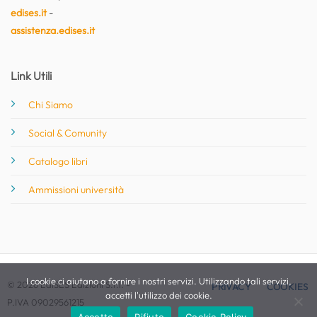
edises.it
-
assistenza.edises.it
Link Utili
Chi Siamo
Social & Comunity
Catalogo libri
Ammissioni università
I cookie ci aiutano a fornire i nostri servizi. Utilizzando tali servizi,
© 2026 EdiSES Edizioni S.r.l. -
PRIVACY
COOKIES
accetti l'utilizzo dei cookie.
P.IVA 09029561215