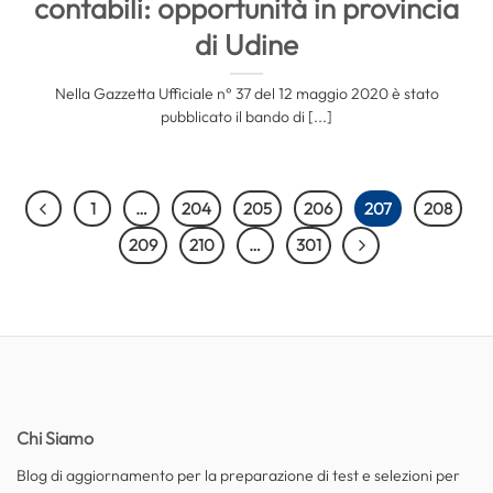
contabili: opportunità in provincia
di Udine
Nella Gazzetta Ufficiale n° 37 del 12 maggio 2020 è stato
pubblicato il bando di [...]
1
…
204
205
206
207
208
209
210
…
301
Chi Siamo
Blog di aggiornamento per la preparazione di test e selezioni per