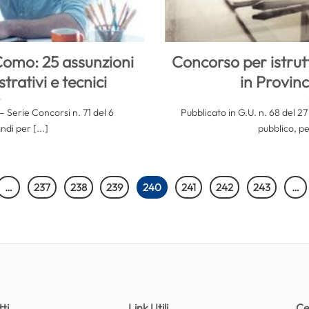
omo: 25 assunzioni
Concorso per istrutt
trativi e tecnici
in Provin
 – Serie Concorsi n. 71 del 6
Pubblicato in G.U. n. 68 del 
di per [...]
pubblico, pe
…
237
238
239
240
241
242
243
…
ti
Link Utili
Ce