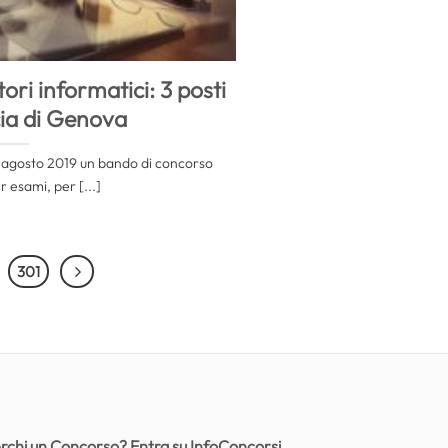
ori informatici: 3 posti
cia di Genova
27 agosto 2019 un bando di concorso
r esami, per [...]
301
rchi un Concorso? Entra su InfoConcorsi