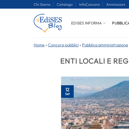
Salta
Chi Siamo
Catalogo
InfoConcorsi
Ammissioni
ai
contenuti
EDISES INFORMA
PUBBLIC
Home
»
Concorsi pubblici
»
Pubblica amministrazione
ENTI LOCALI E REG
12
Set