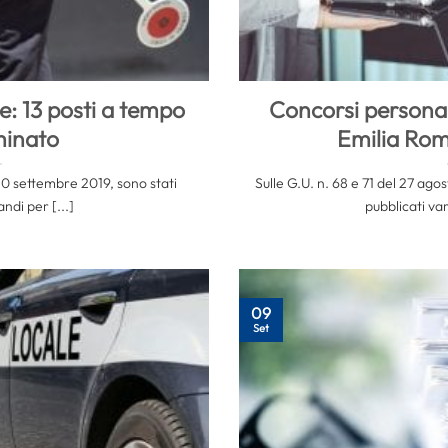
le: 13 posti a tempo
Concorsi personale
minato
Emilia Rom
 10 settembre 2019, sono stati
Sulle G.U. n. 68 e 71 del 27 ago
ndi per [...]
pubblicati var
09
Set