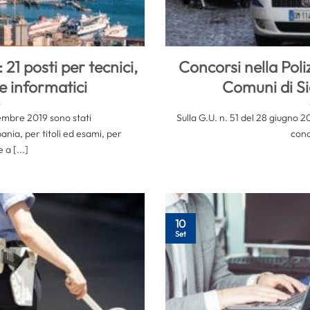
21 posti per tecnici,
Concorsi nella Poli
e informatici
Comuni di S
tembre 2019 sono stati
Sulla G.U. n. 51 del 28 giugno 2
ania, per titoli ed esami, per
conc
 a [...]
10
Set