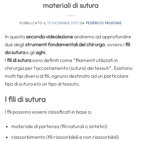
materiali di sutura
PUBBLICATO IL
15 DICEMBRE 2017
DA
FEDERICO FRUSONE
In questa
seconda videolezione
andremo ad approfondire
due degli
strumenti fondamentali del chirurgo
, ovvero i
fili
da sutura
e gli
aghi
.
I
fili di sutura
sono definiti come “filamenti utilizzati in
chirurgia per l’accostamento (sutura) dei tessuti”. Esistono
molti tipi diversi di fili, ognuno destinato ad un particolare
tipo di sutura e/o un tipo di tessuto.
I fili di sutura
I fili possono essere classificati in base a:
materiale di partenza (fili naturali o sintetici)
riassorbimento (fili riassorbibili e non riassorbibili)