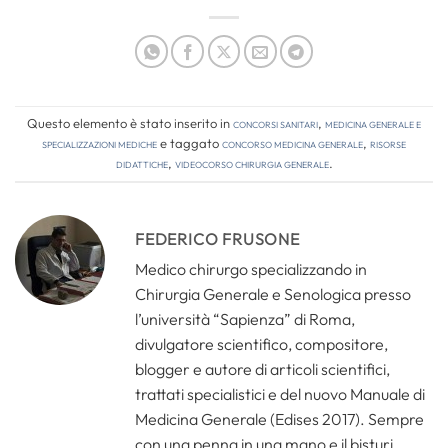
Questo elemento è stato inserito in
Concorsi Sanitari
,
Medicina Generale e
Specializzazioni Mediche
e taggato
concorso medicina generale
,
risorse
didattiche
,
videocorso chirurgia generale
.
FEDERICO FRUSONE
Medico chirurgo specializzando in
Chirurgia Generale e Senologica presso
l’università “Sapienza” di Roma,
divulgatore scientifico, compositore,
blogger e autore di articoli scientifici,
trattati specialistici e del nuovo Manuale di
Medicina Generale (Edises 2017). Sempre
con una penna in una mano e il bisturi