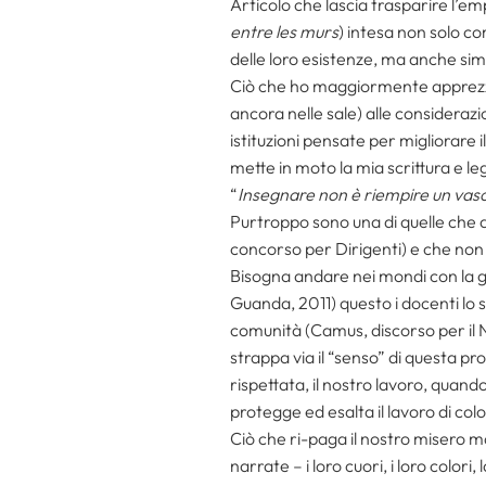
Articolo che lascia trasparire l’e
entre les murs
) intesa non solo c
delle loro esistenze, ma anche sim
Ciò che ho maggiormente apprezzato 
ancora nelle sale) alle considerazion
istituzioni pensate per migliorare 
mette in moto la mia scrittura e l
“
Insegnare non è riempire un vas
Purtroppo sono una di quelle che
concorso per Dirigenti) e che non
Bisogna andare nei mondi con la gi
Guanda, 2011) questo i docenti lo sa
comunità (Camus, discorso per il No
strappa via il “senso” di questa pr
rispettata, il nostro lavoro, quand
protegge ed esalta il lavoro di co
Ciò che ri-paga il nostro misero ma 
narrate – i loro cuori, i loro colori