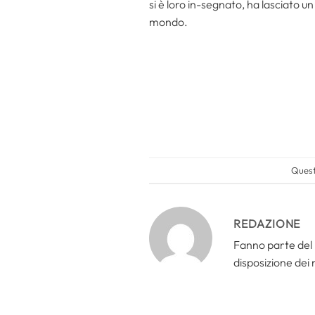
si è loro in-segnato, ha lasciato 
mondo.
Quest
REDAZIONE
Fanno parte del 
disposizione dei n