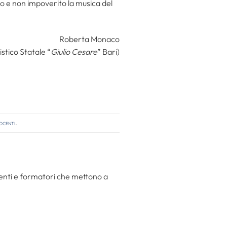
to e non impoverito la musica del
Roberta Monaco
istico Statale “
Giulio Cesare
” Bari)
ocenti
.
centi e formatori che mettono a