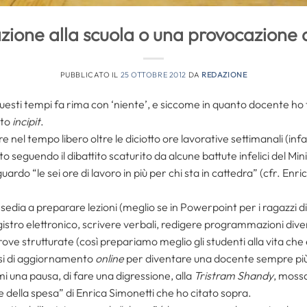
ione alla scuola o una provocazione 
PUBBLICATO IL
25 OTTOBRE 2012
DA
REDAZIONE
uesti tempi fa rima con ‘niente’, e siccome in quanto docente ho
sto
incipit
.
nel tempo libero oltre le diciotto ore lavorative settimanali (infat
to seguendo il dibattito scaturito da alcune battute infelici del M
uardo “le sei ore di lavoro in più per chi sta in cattedra” (cfr. Enr
sedia a preparare lezioni (meglio se in Powerpoint per i ragazzi di
gistro elettronico, scrivere verbali, redigere programmazioni diver
ove strutturate (così prepariamo meglio gli studenti alla vita che è
orsi di aggiornamento
online
per diventare una docente sempre più
i una pausa, di fare una digressione, alla
Tristram Shandy
, mossa
e della spesa” di Enrica Simonetti che ho citato sopra.