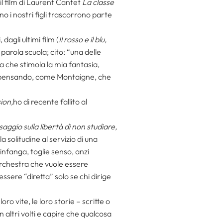
il film di Laurent Cantet
La classe
 i nostri figli trascorrono parte
agli ultimi film (
Il rosso e il blu,
a parola scuola; cito: “una delle
la che stimola la mia fantasia,
are pensando, come Montaigne, che
ion,
ho di recente fallito al
saggio sulla libertà di non studiare,
a solitudine al servizio di una
infanga, toglie senso, anzi
’orchestra che vuole essere
ssere “diretta” solo se chi dirige
ro vite, le loro storie – scritte o
on altri volti e capire che qualcosa