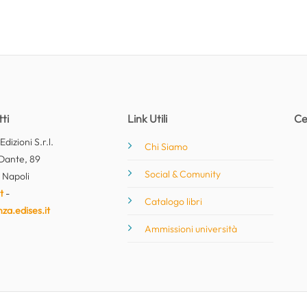
ti
Link Utili
Ce
dizioni S.r.l.
Chi Siamo
Dante, 89
Social & Comunity
 Napoli
t
-
Catalogo libri
nza.edises.it
Ammissioni università