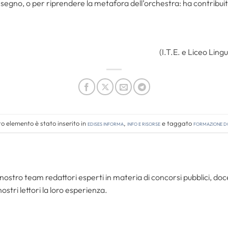
un segno, o per riprendere la metafora dell’orchestra: ha contribui
(I.T.E. e Liceo Lingu
o elemento è stato inserito in
Edises informa
,
Info e risorse
e taggato
formazione d
nostro team redattori esperti in materia di concorsi pubblici, do
ostri lettori la loro esperienza.