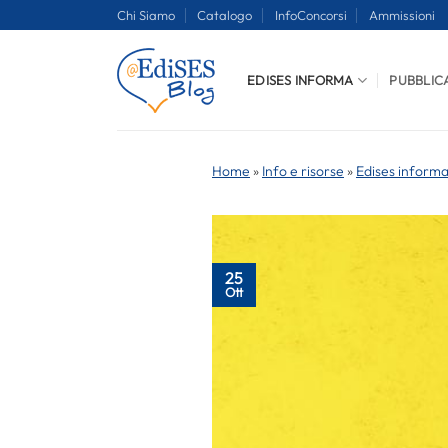
Salta
Chi Siamo
Catalogo
InfoConcorsi
Ammissioni
ai
contenuti
EDISES INFORMA
PUBBLIC
Home
»
Info e risorse
»
Edises inform
25
Ott