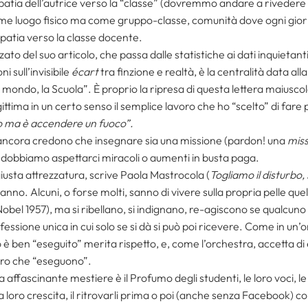
mpatia dell’autrice verso la “classe” (dovremmo andare a rivedere 
ome luogo fisico ma come gruppo-classe, comunità dove ogni giorno
patia verso la classe docente.
del suo articolo, che passa dalle statistiche ai dati inquietanti, d
i sull’invisibile
écart
tra finzione e realtà, è la centralità data all
il mondo, la Scuola”. È proprio la ripresa di questa lettera maiusco
egittima in un certo senso il semplice lavoro che ho “scelto” di f
o ma è accendere un fuoco”.
 ancora credono che insegnare sia una missione (pardon! una
miss
 dobbiamo aspettarci miracoli o aumenti in busta paga.
usta attrezzatura, scrive Paola Mastrocola (
Togliamo il disturbo, 
nno. Alcuni, o forse molti, sanno di vivere sulla propria pelle quell
bel 1957), ma si ribellano, si indignano, re-agiscono se qualcuno 
ofessione unica in cui solo se si dà si può poi ricevere. Come in un
o è ben “eseguito” merita rispetto, e, come l’orchestra, accetta di e
loro che “eseguono”.
affascinante mestiere è il Profumo degli studenti, le loro voci, le lo
, la loro crescita, il ritrovarli prima o poi (anche senza Facebook) c