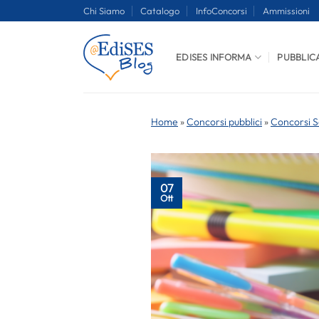
Salta
Chi Siamo
Catalogo
InfoConcorsi
Ammissioni
ai
contenuti
EDISES INFORMA
PUBBLIC
Home
»
Concorsi pubblici
»
Concorsi S
07
Ott