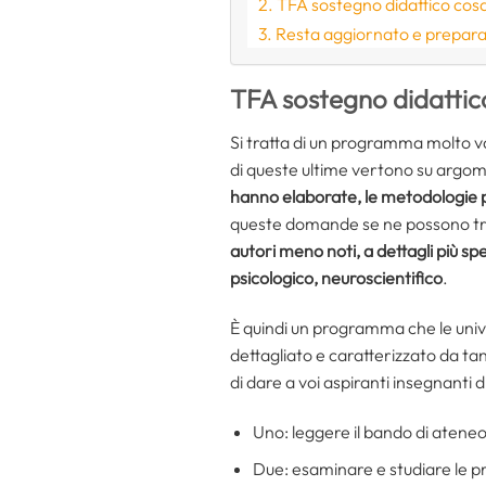
TFA sostegno didattico cosa
Resta aggiornato e prepara
TFA sostegno didattico
Si tratta di un programma molto 
di queste ultime vertono su argome
hanno elaborate, le metodologie più
queste domande se ne possono trov
autori meno noti, a dettagli più sp
psicologico, neuroscientifico
.
È quindi un programma che le unive
dettagliato e caratterizzato da ta
di dare a voi aspiranti insegnanti 
Uno: leggere il bando di aten
Due: esaminare e studiare le pr