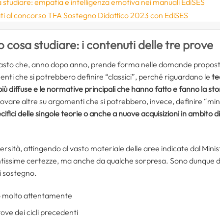
 studiare: empatia e intelligenza emotiva nei manuali EdiSES
ti al concorso TFA Sostegno Didattico 2023 con EdiSES
 cosa studiare: i contenuti delle tre prove
vasto che, anno dopo anno, prende forma nelle domande propost
nti che si potrebbero definire “classici”, perché riguardano le
te
 diffuse e le normative principali che hanno fatto e fanno la stori
are altre su argomenti che si potrebbero, invece, definire “min
ecifici delle singole teorie o anche a nuove acquisizioni in ambito 
rsità, attingendo al vasto materiale delle aree indicate dal Mini
ntissime certezze, ma anche da qualche sorpresa. Sono dunque due
di sostegno.
eo molto attentamente
ove dei cicli precedenti