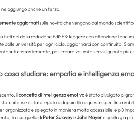
, ne aggiungo anche un terzo:
temente aggiornati
sulle novità che vengono dal mondo scientific
utti noi della redazione EdiSES: leggere con attenzione i docume
alle università per ogni ciclo, aggiornarci con continuità. Siamo,
 contenuti costantemente, per creare volumi e servizi quanto più c
.
 cosa studiare: empatia e intelligenza emo
cento, il
concetto di intelligenza emotiva
è stato divulgato al gr
 statunitense è stato legato a doppio filo a questo specifico ambi
r organizzato e spiegato in maniera molto accessibile le più impor
nto, tra cui quella di
Peter Salovey
e
John Mayer
e quella già più