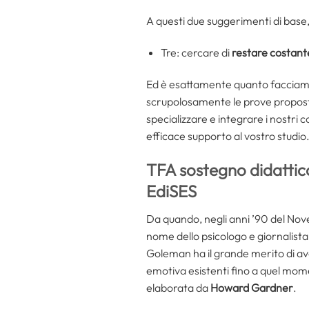
A questi due suggerimenti di base
Tre: cercare di
restare costan
Ed è esattamente quanto facciamo t
scrupolosamente le prove proposte d
specializzare e integrare i nostri
efficace supporto al vostro studio
TFA sostegno didattico
EdiSES
Da quando, negli anni ’90 del Nove
nome dello psicologo e giornalista
Goleman ha il grande merito di ave
emotiva esistenti fino a quel mome
elaborata da
Howard Gardner
.