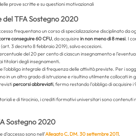
delle prove scritte e su questioni motivazionali
ale del TFA Sostegno 2020
cesso frequentano un corso di specializzazione disciplinato da o
corre conseguire 60 CFU
, da acquisire
in non meno di 8 mesi
. I c
 (art. 3 decreto 8 febbraio 2019), salvo eccezioni.
ercentuale del 20 per cento di ciascun insegnamento e l’eventua
i titolari degli insegnamenti.
ige l’obbligo integrale di frequenza delle attività previste. Per i so
gno in un altro grado di istruzione e risultino utilmente collocati i
evisti
percorsi abbreviati
, fermo restando l’obbligo di acquisire i 9
oriali e di tirocinio, i crediti formativi universitari sono contenuti n
TFA Sostegno 2020
ve d’accesso sono nell’
Allegato C, DM. 30 settembre 2011
.