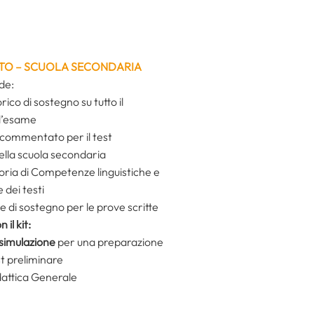
TO – SCUOLA SECONDARIA
de:
ico di sostegno su tutto il
’esame
o commentato per il test
nella scuola secondaria
eoria di Competenze linguistiche e
dei testi
e di sostegno per le prove scritte
il kit:
 simulazione
per una preparazione
st preliminare
dattica Generale