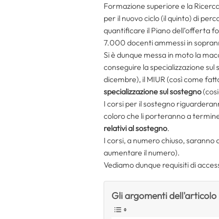
Formazione superiore e la Ricerca, 
per il nuovo ciclo (il quinto) di per
quantificare il Piano dell’offerta 
7.000 docenti ammessi in sopra
Si è dunque messa in moto la mac
conseguire la specializzazione sul 
dicembre), il MIUR (così come fatto
specializzazione sul sostegno
(cos
I corsi per il sostegno riguardera
coloro che li porteranno a termine,
relativi al sostegno
.
I corsi, a numero chiuso, saranno at
aumentare il numero).
Vediamo dunque requisiti di acces
Gli argomenti dell'articolo