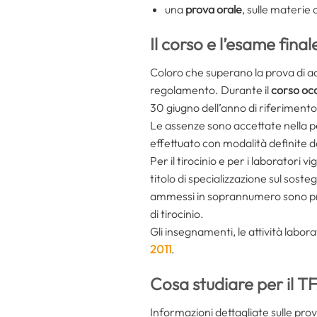
una
prova orale
, sulle materie 
Il corso e l’esame fin
Coloro che superano la prova di ac
regolamento. Durante il
corso oc
30 giugno dell’anno di riferimento
Le assenze sono accettate nella p
effettuato con modalità definite da
Per il tirocinio e per i laboratori v
titolo di specializzazione sul soste
ammessi in soprannumero sono pr
di tirocinio.
Gli insegnamenti, le attività laborat
2011
.
Cosa studiare per il 
Informazioni dettagliate sulle pro