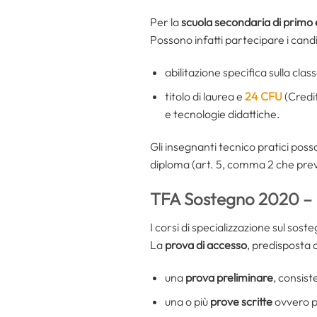
Per la
scuola secondaria di primo
Possono infatti partecipare i candi
abilitazione specifica sulla cla
titolo di laurea e
24 CFU
(Credit
e tecnologie didattiche.
Gli insegnanti tecnico pratici poss
diploma (art. 5, comma 2 che preve
TFA Sostegno 2020 – 
I corsi di specializzazione sul sos
La
prova di accesso
, predisposta d
una
prova preliminare
, consist
una o più
prove scritte
ovvero pr