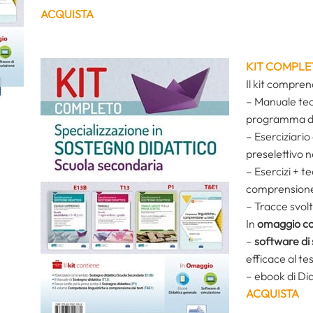
ACQUISTA
KIT COMPLE
Il
kit compren
– Manuale teor
programma d
– Eserciziari
preselettivo 
– Esercizi + t
comprensione 
– Tracce svolt
In
omaggio con 
–
software di
efficace al te
– ebook di Di
ACQUISTA