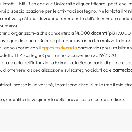
infatti, il MIUR chiede alle Università di quantificare i posti che
corsi di specializzazione per le attività di sostegno. Nella Nota il Mi
formativa, gli Atenei dovranno tener conto dell’alto numero di ido
nnumero).
china organizzativa che consentirà a
14.000 docenti
(più i 7.000
sostegno didattico. Quando gli atenei avranno formalizzato la loro 
 l’anno scorso con il
apposito decreto
darà avvio (presumibilment
iddetto TFA sostegno) per l’anno accademico 2019/2020.
nno la scuola dell’Infanzia, la Primaria, la Secondaria di primo e
 di ottenere la specializzazione sul sostegno didattico e
partecipa
tivati presso le università, i posti sono circa 14 mila (ma il minist
so, modalità di svolgimento delle prove, cosa e come studiare.