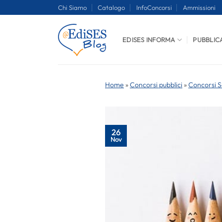
Salta
Chi Siamo
Catalogo
InfoConcorsi
Ammissioni
ai
contenuti
EDISES INFORMA
PUBBLIC
Home
»
Concorsi pubblici
»
Concorsi S
26
Nov