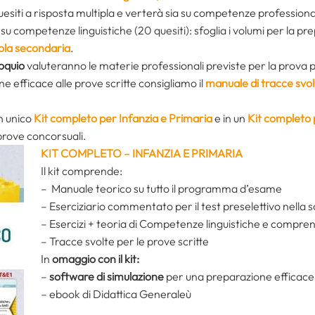
uesiti a risposta multipla e verterà sia su competenze professiona
u competenze linguistiche (20 quesiti): sfoglia i volumi per la p
uola secondaria
.
loquio
valuteranno le materie professionali previste per la prova p
e efficace alle prove scritte consigliamo il
manuale di tracce svol
un unico
Kit completo per Infanzia e Primaria
e in un
Kit completo 
prove concorsuali.
KIT COMPLETO – INFANZIA E PRIMARIA
Il kit comprende:
– Manuale teorico su tutto il programma d’esame
– Eserciziario commentato per il test preselettivo nella s
– Esercizi + teoria di Competenze linguistiche e compren
– Tracce svolte per le prove scritte
In
omaggio con il kit:
–
software di simulazione
per una preparazione efficace 
– ebook di Didattica Generaleù