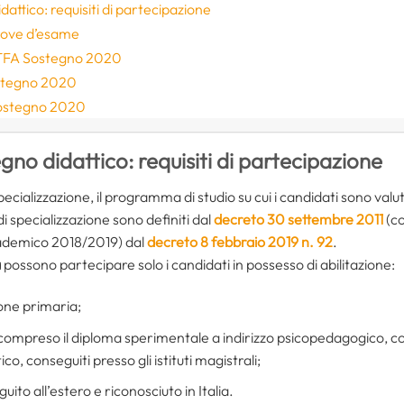
attico: requisiti di partecipazione
rove d’esame
el TFA Sostegno 2020
ostegno 2020
Sostegno 2020
gno didattico: requisiti di partecipazione
 specializzazione, il programma di studio su cui i candidati sono valuta
di specializzazione sono definiti dal
decreto 30 settembre 2011
(co
cademico 2018/2019) dal
decreto 8 febbraio 2019 n. 92
.
a
possono partecipare solo i candidati in possesso di abilitazione:
one primaria;
compreso il diploma sperimentale a indirizzo psicopedagogico, con
co, conseguiti presso gli istituti magistrali;
ito all’estero e riconosciuto in Italia.