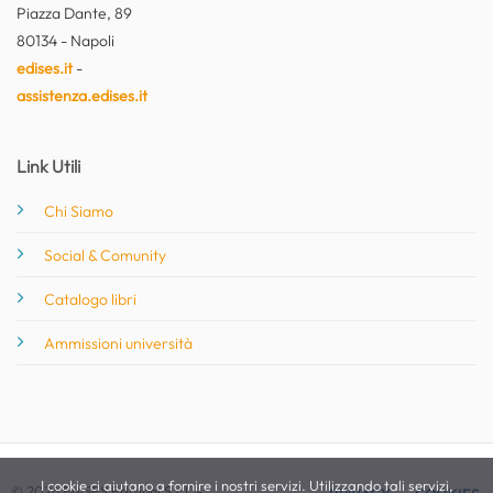
Piazza Dante, 89
80134 - Napoli
edises.it
-
assistenza.edises.it
Link Utili
Chi Siamo
Social & Comunity
Catalogo libri
Ammissioni università
I cookie ci aiutano a fornire i nostri servizi. Utilizzando tali servizi,
© 2026 EdiSES Edizioni S.r.l. -