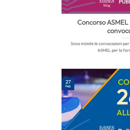
Concorso ASMEL 20
convoca
Sono iniziate le convocazioni per
ASMEL per la form
27
Feb