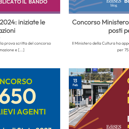
24: iniziate le
Concorso Ministero 
zioni
posti p
 la prova scritta del concorso
Il Ministero della Cultura ha a
azione e [...]
per 75 
13
Feb