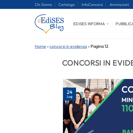
Salta
Chi Siamo
Catalogo
InfoConcorsi
Ammissioni
ai
contenuti
EDISES INFORMA
PUBBLIC
Home
»
concorsi in evidenza
»
Pagina 12
CONCORSI IN EVID
24
Lug