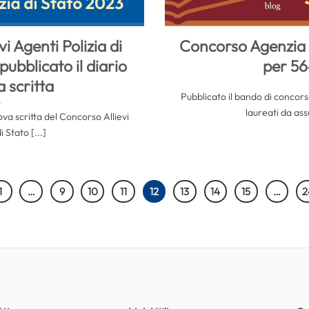
i Agenti Polizia di
Concorso Agenzia
 pubblicato il diario
per 56
a scritta
Pubblicato il bando di concor
laureati da as
rova scritta del Concorso Allievi
i Stato [...]
1
…
9
10
11
12
13
14
15
…
2