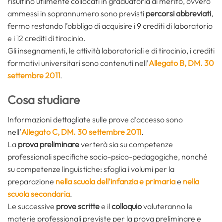
risultino utilmente collocati in graduatoria di merito, ovvero
ammessi in soprannumero sono previsti
percorsi abbreviati
,
fermo restando l’obbligo di acquisire i 9 crediti di laboratorio
e i 12 crediti di tirocinio.
Gli insegnamenti, le attività laboratoriali e di tirocinio, i crediti
formativi universitari sono contenuti nell’
Allegato B, DM. 30
settembre 2011
.
Cosa studiare
Informazioni dettagliate sulle prove d’accesso sono
nell’
Allegato C, DM. 30 settembre 2011
.
La
prova preliminare
verterà sia su competenze
professionali specifiche socio-psico-pedagogiche, nonché
su competenze linguistiche: sfoglia i volumi per la
preparazione
nella scuola dell’infanzia e primaria
e
nella
scuola secondaria
.
Le successive
prove scritte
e il
colloquio
valuteranno le
materie professionali previste per la prova preliminare e