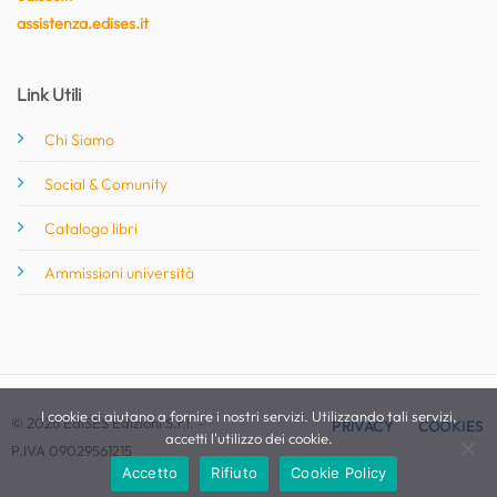
assistenza.edises.it
Link Utili
Chi Siamo
Social & Comunity
Catalogo libri
Ammissioni università
I cookie ci aiutano a fornire i nostri servizi. Utilizzando tali servizi,
© 2026 EdiSES Edizioni S.r.l. -
PRIVACY
COOKIES
accetti l'utilizzo dei cookie.
P.IVA 09029561215
Accetto
Rifiuto
Cookie Policy