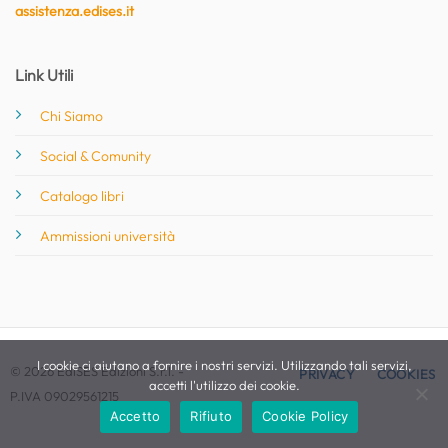
assistenza.edises.it
Link Utili
Chi Siamo
Social & Comunity
Catalogo libri
Ammissioni università
I cookie ci aiutano a fornire i nostri servizi. Utilizzando tali servizi,
© 2026 EdiSES Edizioni S.r.l. -
PRIVACY
COOKIES
accetti l'utilizzo dei cookie.
P.IVA 09029561215
Accetto
Rifiuto
Cookie Policy