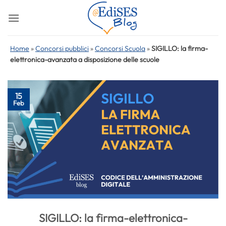
Salta
ai
contenuti
Home
»
Concorsi pubblici
»
Concorsi Scuola
»
SIGILLO: la firma-
elettronica-avanzata a disposizione delle scuole
15
Feb
SIGILLO: la firma-elettronica-