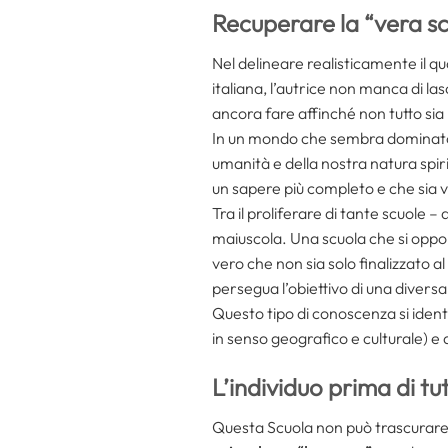
Recuperare la “vera s
Nel delineare realisticamente il qu
italiana, l’autrice non manca di la
ancora fare affinché non tutto sia
In un mondo che sembra dominato d
umanità e della nostra natura spirit
un sapere più completo e che sia
Tra il proliferare di tante scuole –
maiuscola. Una scuola che si oppong
vero che non sia solo finalizzato a
persegua l’obiettivo di una diver
Questo tipo di conoscenza si ident
in senso geografico e culturale) e 
L’individuo prima di tu
Questa Scuola non può trascurare l