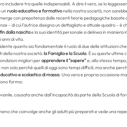
 includere tra quelle indispensabili. A dire il vero, se lo leggesse
o un
ruolo educativo e formativo
nella nostra società, non sarebbe
merge con prepotenza dalle recenti teorie pedagogiche basate anc
nze – di cui l’autrice disegna un dettagliato e attuale quadro – è 
in dalla nascita
e la sua identità personale si delinea in maniera 
 anni di vita.
idente quanto sia fondamentale il ruolo di due delle istituzioni che
i della nostra società:
la Famiglia e la Scuola
. È su queste ultime c
condizioni migliori per
apprendere il “sapere”
e, allo stesso tempo
e non solo perché quelli di oggi sono tempi difficili, ma anche perch
educativo e scolastico di massa
. Una vera e propria occasione ma
ndono forma:
ovanile, causata anche dall’incapacità da parte della Scuola di fo
eno che coinvolge anche gli adulti più preparati e vede una repen