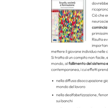
dovrebbero
ricopron
Ciò che e
neuroscie
comincia f
primissimi
Risulta ev
important
mettere il giovane individuo nelle 
Si tratta di un compito non facile, 
mondo, al
fallimento del sistema 
contemporanea, i cui effetti pre
nella diffusa disoccupazione gi
mondo del lavoro
nella dealfabetizzazione, fenom
sui banchi