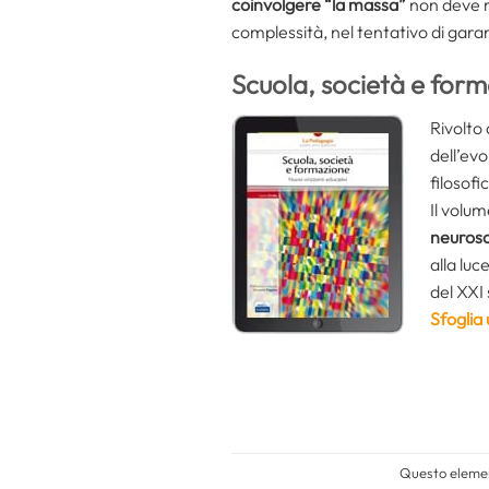
coinvolgere “la massa”
non deve m
complessità, nel tentativo di garan
Scuola, società e form
Rivolto 
dell’ev
filosofi
Il volum
neurosc
alla luc
del XXI
Sfoglia
Questo element