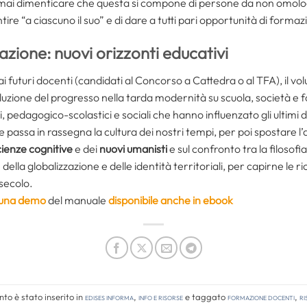
ai dimenticare che questa si compone di persone da non omologa
tire “a ciascuno il suo” e di dare a tutti pari opportunità di form
azione: nuovi orizzonti educativi
ai futuri docenti (candidati al Concorso a Cattedra o al TFA), il vo
oluzione del progresso nella tarda modernità su scuola, società e
ci, pedagogico-scolastici e sociali che hanno influenzato gli ultim
e passa in rassegna la cultura dei nostri tempi, per poi spostare l’
ienze cognitive
e dei
nuovi umanisti
e sul confronto tra la filosof
e della globalizzazione e delle identità territoriali, per capirne le r
 secolo.
 una demo
del manuale
disponibile anche in ebook
o è stato inserito in
Edises informa
,
Info e risorse
e taggato
formazione docenti
,
ri