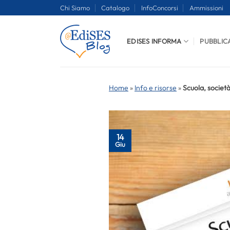
Salta
Chi Siamo
Catalogo
InfoConcorsi
Ammissioni
ai
contenuti
EDISES INFORMA
PUBBLIC
Home
»
Info e risorse
»
Scuola, società
14
Giu