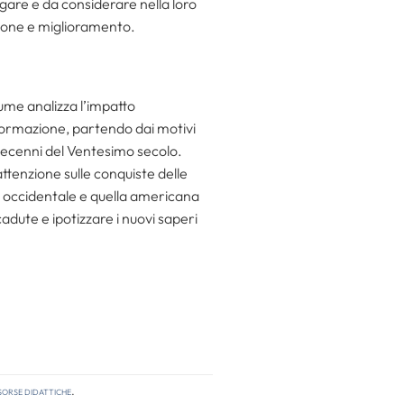
re e da considerare nella loro
azione e miglioramento.
lume analizza l’impatto
 formazione, partendo dai motivi
i decenni del Ventesimo secolo.
attenzione sulle conquiste delle
ia occidentale e quella americana
icadute e ipotizzare i nuovi saperi
sorse didattiche
.