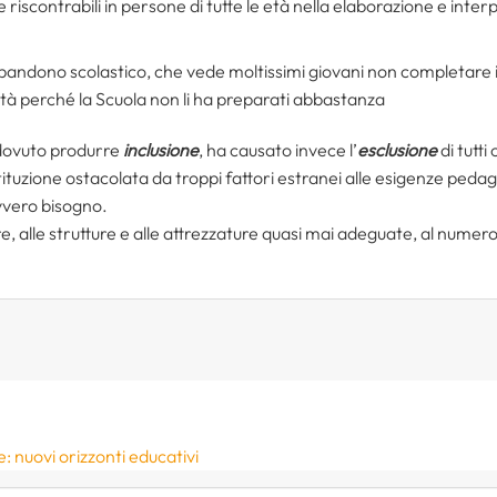
e riscontrabili in persone di tutte le età nella elaborazione e interp
bbandono scolastico, che vede moltissimi giovani non completare i
sità perché la Scuola non li ha preparati abbastanza
dovuto produrre
inclusione
, ha causato invece l’
esclusione
di tutti
stituzione ostacolata da troppi fattori estranei alle esigenze peda
avvero bisogno.
, alle strutture e alle attrezzature quasi mai adeguate, al numero 
: nuovi orizzonti educativi