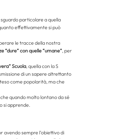
o sguardo particolare a quella
u quanto effettivamente si può
erare le tracce della nostra
enze “dure” con quelle “umane”
, per
vera” Scuola
, quella con la S
asmissione di un sapere altrettanto
o inteso come popolarità, ma che
(anche quando molto lontano da sé
to si apprende.
ur avendo sempre l’obiettivo di