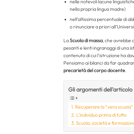
nelle notevoli lacune linguistich
nella propria lingua madre)
nell’altissima percentuale di a
o rinunciare a priori all’Univer
La
Scuola di massa
, che avrebbe 
pesanti e lenti ingranaggi di una i
contenuto di cui l’istruzione ha d
Pensiamo ai bilanci da far quadrare
precarietà del corpo docente
.
Gli argomenti dell'articolo
Recuperare la “vera scuola”
L’individuo prima di tutto
Scuola, società e formazione