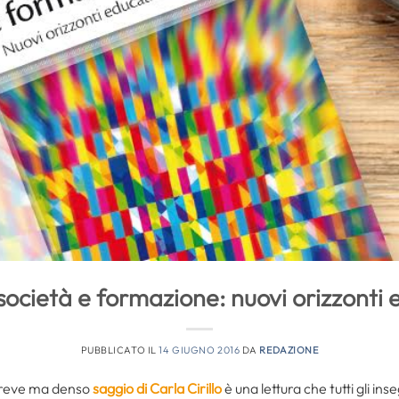
società e formazione: nuovi orizzonti 
PUBBLICATO IL
14 GIUGNO 2016
DA
REDAZIONE
reve ma denso
saggio di Carla Cirillo
è una lettura che tutti gli inse