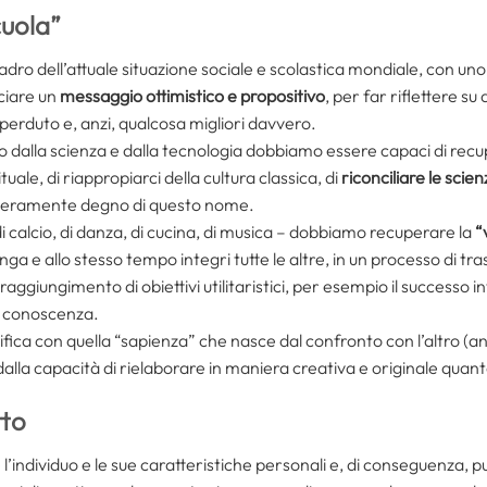
cuola”
adro dell’attuale situazione sociale e scolastica mondiale, con un
sciare un
messaggio ottimistico e propositivo
, per far riflettere s
 perduto e, anzi, qualcosa migliori davvero.
alla scienza e dalla tecnologia dobbiamo essere capaci di recup
uale, di riappropiarci della cultura classica, di
riconciliare le sci
 veramente degno di questo nome.
 di calcio, di danza, di cucina, di musica – dobbiamo recuperare la
“
a e allo stesso tempo integri tutte le altre, in un processo di tr
l raggiungimento di obiettivi utilitaristici, per esempio il success
sa conoscenza.
ifica con quella “sapienza” che nasce dal confronto con l’altro 
dalla capacità di rielaborare in maniera creativa e originale quan
tto
’individuo e le sue caratteristiche personali e, di conseguenza, p