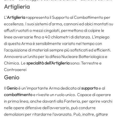
Artiglieria
L’
Artiglieria
rappresenta il Supporto al Combattimento per
eccellenza. I suoi sistemi d’arma, cannoni ed obici montati su
affusti ruotati o mezzi cingolati, permettono di colpire le
linee avversarie fino a 40 chilometri di distanza. L’impiego
di questa Arma è sensibilmente variato nel tempo con
l’acquisizione di materiali sempre più sofisticati ed efficienti.
Annovera un’unita per la difesa Nucleare Batteriologica e
Chimica. Le
specialità dell’Artiglieria
sono: Terrestre e
Controaerei
Genio
Il
Genio
è un’importante Arma dedicata al
supporto
e al
combattimento
e riveste un ruolo unico. Capace di operare
in prima linea, anche davanti alla Fanteria, per aprire varchi
nelle opere difensive dell’avversario, può condurre
demolizioni per ritardarne l’avanzata. Può, inoltre, gittare