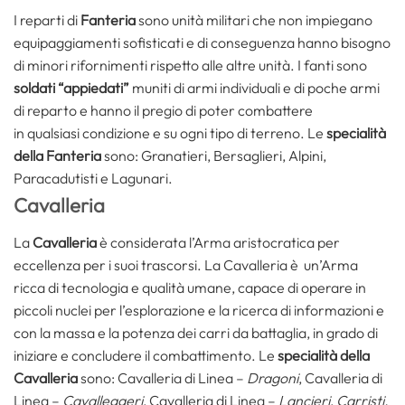
I reparti di
Fanteria
sono unità militari che non impiegano
equipaggiamenti sofisticati e di conseguenza hanno bisogno
di minori rifornimenti rispetto alle altre unità. I fanti sono
soldati “appiedati”
muniti di armi individuali e di poche armi
di reparto e hanno il pregio di poter combattere
in qualsiasi condizione e su ogni tipo di terreno. Le
specialità
della
Fanteria
sono: Granatieri, Bersaglieri, Alpini,
Paracadutisti e Lagunari.
Cavalleria
La
Cavalleria
è considerata l’Arma aristocratica per
eccellenza per i suoi trascorsi. La Cavalleria è un’Arma
ricca di tecnologia e qualità umane, capace di operare in
piccoli nuclei per l’esplorazione e la ricerca di informazioni e
con la massa e la potenza dei carri da battaglia, in grado di
iniziare e concludere il combattimento. Le
specialità della
Cavalleria
sono: Cavalleria di Linea –
Dragoni
, Cavalleria di
Linea –
Cavalleggeri
, Cavalleria di Linea –
Lancieri
,
Carristi.