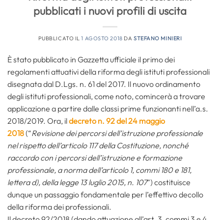
pubblicati i nuovi profili di uscita
PUBBLICATO IL
1 AGOSTO 2018
DA
STEFANO MINIERI
È stato pubblicato in Gazzetta ufficiale il primo dei
regolamenti attuativi della riforma degli istituti professionali
disegnata dal D.Lgs. n. 61 del 2017. Il nuovo ordinamento
degli istituti professionali, come noto, comincerà a trovare
applicazione a partire dalle classi prime funzionanti nell’a.s.
2018/2019. Ora, il
decreto n. 92 del 24 maggio
2018
(“
Revisione dei percorsi dell’istruzione professionale
nel rispetto dell’articolo 117 della Costituzione, nonché
raccordo con i percorsi dell’istruzione e formazione
professionale, a norma dell’articolo 1, commi 180 e 181,
lettera d), della legge 13 luglio 2015, n. 107
”) costituisce
dunque un passaggio fondamentale per l’effettivo decollo
della riforma dei professionali.
Il decreto 92/2018 (dando attuazione all’art. 3, commi 3 e 4