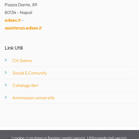
Piazza Dante, 89
80134 - Napoli
edises.it
-
assistenza.edises.it
Link Utili
Chi Siamo
Social & Comunity
Catalogo libri
Ammissioni università
I cookie ci aiutano a fornire i nostri servizi. Utilizzando tali servizi,