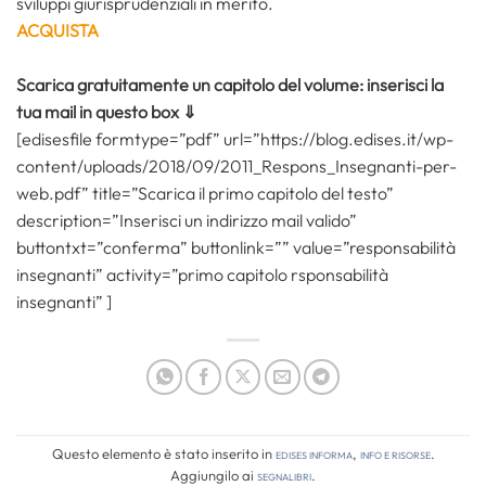
sviluppi giurisprudenziali in merito.
ACQUISTA
Scarica gratuitamente un capitolo del volume: inserisci la
tua mail in questo box ⇓
[edisesfile formtype=”pdf” url=”https://blog.edises.it/wp-
content/uploads/2018/09/2011_Respons_Insegnanti-per-
web.pdf” title=”Scarica il primo capitolo del testo”
description=”Inserisci un indirizzo mail valido”
buttontxt=”conferma” buttonlink=”” value=”responsabilità
insegnanti” activity=”primo capitolo rsponsabilità
insegnanti” ]
Questo elemento è stato inserito in
Edises informa
,
Info e risorse
.
Aggiungilo ai
segnalibri
.