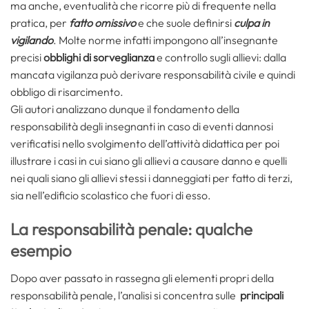
ma anche, eventualità che ricorre più di frequente nella
pratica, per
fatto omissivo
e che suole definirsi
culpa in
vigilando
. Molte norme infatti impongono all’insegnante
pre­cisi
obblighi di sorveglianza
e controllo sugli allievi: dalla
mancata vigilanza può derivare responsabilità civile e quindi
obbligo di risarcimento.
Gli autori analizzano dunque il fondamento della
responsabilità degli insegnanti in caso di eventi dannosi
verificatisi nello svolgimento dell’attività didat­tica per poi
illustrare i casi in cui siano gli allievi a causare danno e quelli
nei quali siano gli allievi stessi i danneggiati per fatto di terzi,
sia nell’edificio scolastico che fuori di esso.
La responsabilità penale: qualche
esempio
Dopo aver passato in rassegna gli elementi propri della
responsabilità penale, l’analisi si concentra sulle
principali