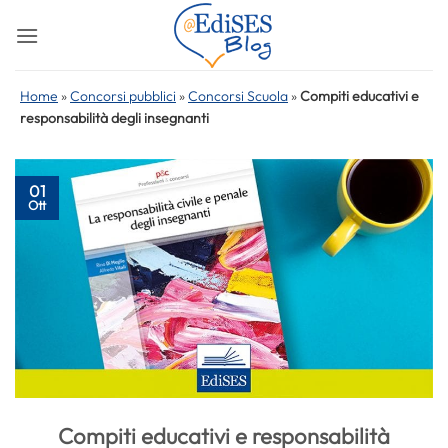
Salta
ai
contenuti
Home
»
Concorsi pubblici
»
Concorsi Scuola
»
Compiti educativi e
responsabilità degli insegnanti
01
Ott
Compiti educativi e responsabilità