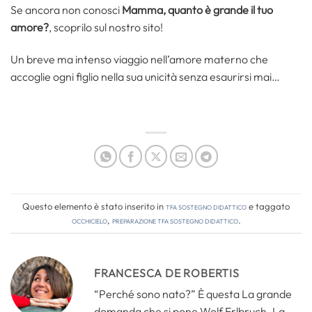
Se ancora non conosci
Mamma, quanto è grande il tuo
amore?
, scoprilo sul nostro sito!
Un breve ma intenso viaggio nell’amore materno che
accoglie ogni figlio nella sua unicità senza esaurirsi mai…
Questo elemento è stato inserito in
TFA Sostegno Didattico
e taggato
occhicielo
,
preparazione tfa sostegno didattico
.
FRANCESCA DE ROBERTIS
“Perché sono nato?” È questa La grande
domanda che si pone Wolf Erlbruch. La