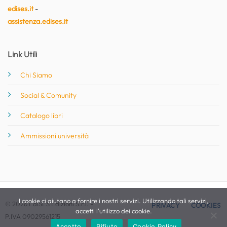
edises.it
-
assistenza.edises.it
Link Utili
Chi Siamo
Social & Comunity
Catalogo libri
Ammissioni università
I cookie ci aiutano a fornire i nostri servizi. Utilizzando tali servizi,
© 2026 EdiSES Edizioni S.r.l. -
PRIVACY
COOKIES
accetti l'utilizzo dei cookie.
P.IVA 09029561215
Accetto
Rifiuto
Cookie Policy