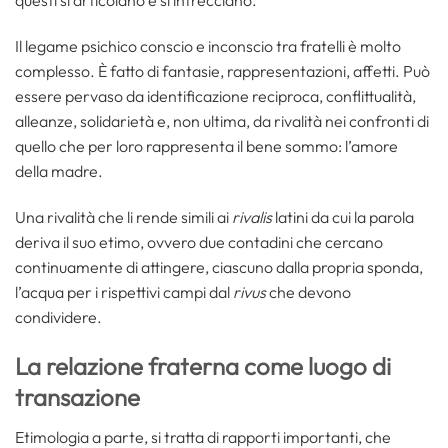
questi si articolano e si intrecciano.
Il legame psichico conscio e inconscio tra fratelli è molto
complesso. È fatto di fantasie, rappresentazioni, affetti. Può
essere pervaso da identificazione reciproca, conflittualità,
alleanze, solidarietà e, non ultima, da rivalità nei confronti di
quello che per loro rappresenta il bene sommo: l’amore
della madre.
Una rivalità che li rende simili ai
rivalis
latini da cui la parola
deriva il suo etimo, ovvero due contadini che cercano
continuamente di attingere, ciascuno dalla propria sponda,
l’acqua per i rispettivi campi dal
rivus
che devono
condividere.
La relazione fraterna come luogo di
transazione
Etimologia a parte, si tratta di rapporti importanti, che