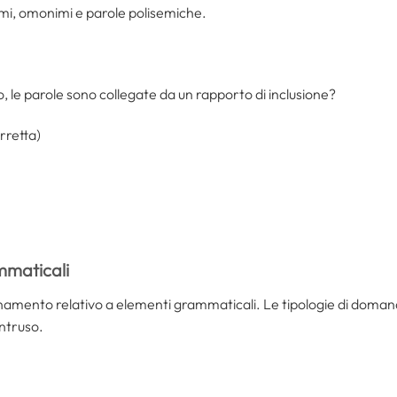
nimi, omonimi e parole polisemiche.
co, le parole sono collegate da un rapporto di inclusione?
orretta)
mmaticali
namento relativo a elementi grammaticali. Le tipologie di domand
intruso.