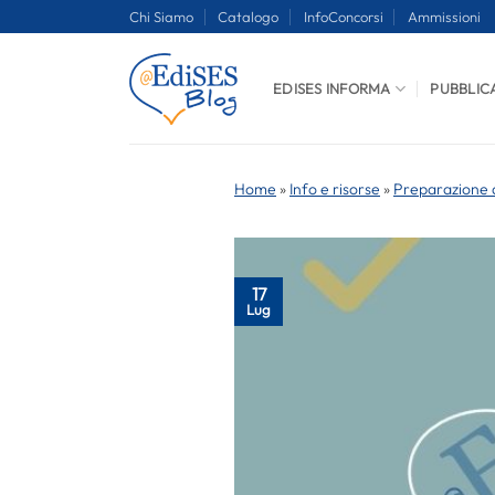
Salta
Chi Siamo
Catalogo
InfoConcorsi
Ammissioni
ai
contenuti
EDISES INFORMA
PUBBLIC
Home
»
Info e risorse
»
Preparazione a
17
Lug