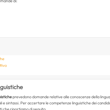
mande di:
che
tivo
nguistiche
guistiche
prevedono domande relative alle conoscenze della lingua 
e sintassi. Per accertare le competenze linguistiche dei candidati
ti che riportiamo di seguito.