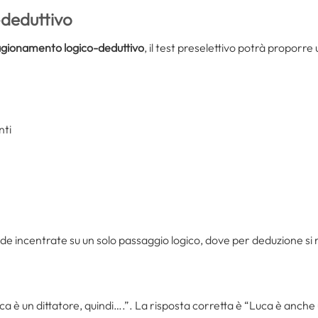
deduttivo
agionamento logico-deduttivo
, il test preselettivo potrà proporre
nti
 incentrate su un solo passaggio logico, dove per deduzione si ri
 Luca è un dittatore, quindi….”. La risposta corretta è “Luca è anch