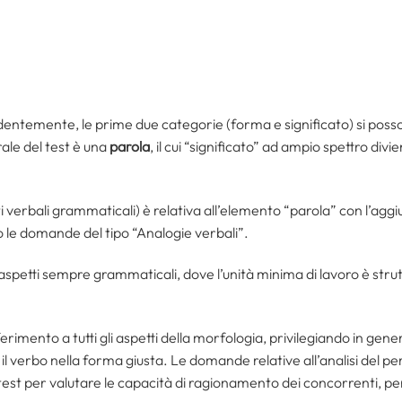
temente, le prime due categorie (forma e significato) si posson
rale del test è una
parola
, il cui “significato” ad ampio spettro di
 verbali grammaticali) è relativa all’elemento “parola” con l’agg
o le domande del tipo “Analogie verbali”.
aspetti sempre grammaticali, dove l’unità minima di lavoro è stru
iferimento a tutti gli aspetti della morfologia, privilegiando in gen
l verbo nella forma giusta. Le domande relative all’analisi del per
 test per valutare le capacità di ragionamento dei concorrenti, pe