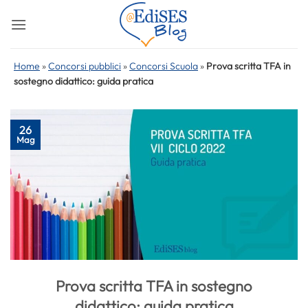
Salta
ai
contenuti
Home
»
Concorsi pubblici
»
Concorsi Scuola
»
Prova scritta TFA in
sostegno didattico: guida pratica
26
Mag
Prova scritta TFA in sostegno
didattico: guida pratica