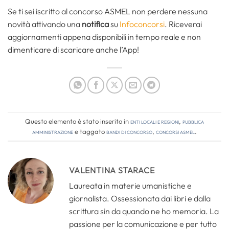
Se ti sei iscritto al concorso ASMEL non perdere nessuna
novità attivando una
notifica
su
Infoconcorsi
. Riceverai
aggiornamenti appena disponibili in tempo reale e non
dimenticare di scaricare anche l’App!
Questo elemento è stato inserito in
Enti locali e regioni
,
Pubblica
amministrazione
e taggato
bandi di concorso
,
concorsi asmel
.
VALENTINA STARACE
Laureata in materie umanistiche e
giornalista. Ossessionata dai libri e dalla
scrittura sin da quando ne ho memoria. La
passione per la comunicazione e per tutto