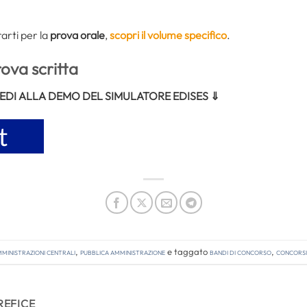
arti per la
prova orale
,
scopri il volume specifico
.
rova scritta
CEDI ALLA DEMO DEL SIMULATORE EDISES ⇓
ministrazioni Centrali
,
Pubblica amministrazione
e taggato
bandi di concorso
,
concorsi 
REFICE