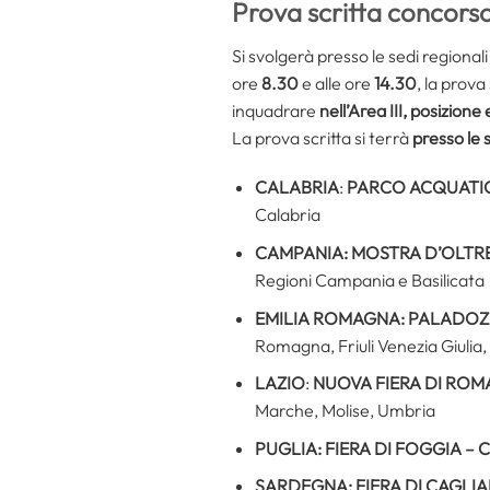
Prova scritta concorso
Si svolgerà presso le sedi regionali
ore
8.30
e alle ore
14.30
, la prova
inquadrare
nell’Area III, posizione
La prova scritta si terrà
presso le 
CALABRIA
:
PARCO ACQUATICO
Calabria
CAMPANIA:
MOSTRA D’OLTRE
Regioni Campania e Basilicata
EMILIA ROMAGNA: PALADOZZ
Romagna, Friuli Venezia Giulia,
LAZIO
:
NUOVA FIERA DI ROMA
Marche, Molise, Umbria
PUGLIA: FIERA DI FOGGIA –
SARDEGNA:
FIERA DI CAGLIA