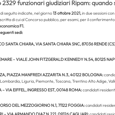
 2329 funzionari giudiziari Ripam: quando 
 di seguito indicate, nel giorno
13 ottobre 2021,
in due sessioni con
 scritta di cui al Concorso pubblico, per esami, per il conferimento
economica F1.
seguenti sedi:
 SANTA CHIARA, VIA SANTA CHIARA SNC, 87036 RENDE (CS
MARE – VIALE JOHN FITZGERALD KENNEDY N.54, 80125
NAP
A, PIAZZA MANFREDI AZZARITA N.3, 40122 BOLOGNA:
candid
 Lombardia, Liguria, Piemonte, Toscana, Trentino Alto Adige, Val
 – VIA EIFFEL, INGRESSO EST, 00148 ROMA:
candidati resident
 CORSO DEL MEZZOGIORNO N.1, 71122 FOGGIA:
candidati residen
RI – VIA ARMANDO DIAZ N.221, 09126 CAGLIARI:
candidati res