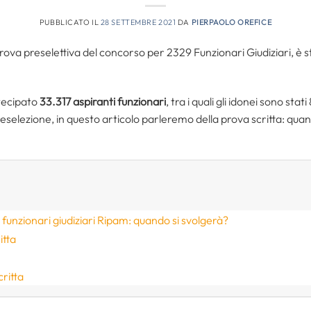
PUBBLICATO IL
28 SETTEMBRE 2021
DA
PIERPAOLO OREFICE
prova preselettiva del concorso per 2329 Funzionari Giudiziari, è st
tecipato
33.317 aspiranti funzionari
, tra i quali gli idonei sono sta
preselezione, in questo articolo parleremo della prova scritta: qua
funzionari giudiziari Ripam: quando si svolgerà?
itta
critta