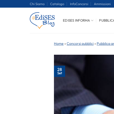
Salta
Chi Siamo
Catalogo
InfoConcorsi
Ammissioni
ai
contenuti
EDISES INFORMA
PUBBLIC
Home
»
Concorsi pubblici
»
Pubblica a
28
Set