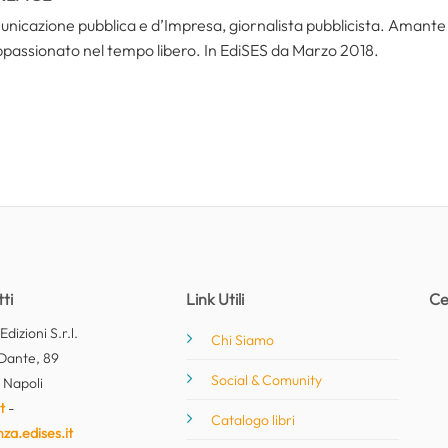
icazione pubblica e d’Impresa, giornalista pubblicista. Amante del
ppassionato nel tempo libero. In EdiSES da Marzo 2018.
ti
Link Utili
Ce
dizioni S.r.l.
Chi Siamo
Dante, 89
Social & Comunity
 Napoli
t
-
Catalogo libri
nza.edises.it