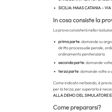
SICILIA: MAAS CATANIA – VIA
In cosa consiste la pro
La prova consisterà nella risoluzio
prima parte
: domande su argome
diritto processuale penale, ordi
ordinamento penitenziario
seconda parte
: domande volte
terza parte
: domande volte a v
Come indicato nel bando, è previst
per la terza; per superarla è nece
ALLA DEMO DEL SIMULATORE E
Come prepararsi?