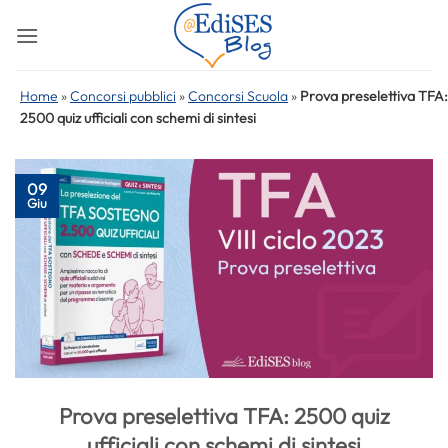
Salta
ai
contenuti
Home
»
Concorsi pubblici
»
Concorsi Scuola
»
Prova preselettiva TFA:
2500 quiz ufficiali con schemi di sintesi
09
Giu
Prova preselettiva TFA: 2500 quiz
ufficiali con schemi di sintesi