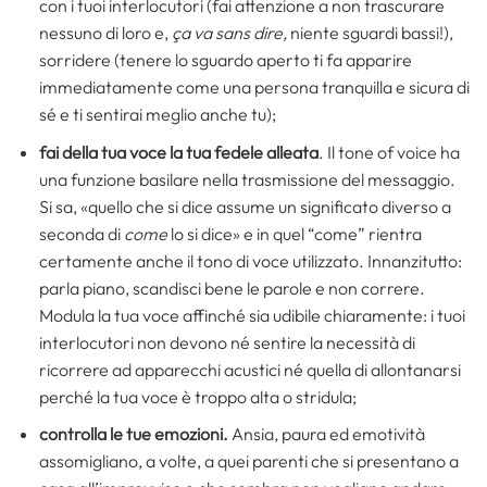
con i tuoi interlocutori (fai attenzione a non trascurare
nessuno di loro e,
ça va sans dire,
niente sguardi bassi!),
sorridere (tenere lo sguardo aperto ti fa apparire
immediatamente come una persona tranquilla e sicura di
sé e ti sentirai meglio anche tu);
fai della tua voce la tua fedele alleata
. Il tone of voice ha
una funzione basilare nella trasmissione del messaggio.
Si sa, «quello che si dice assume un significato diverso a
seconda di
come
lo si dice» e in quel “come” rientra
certamente anche il tono di voce utilizzato. Innanzitutto:
parla piano, scandisci bene le parole e non correre.
Modula la tua voce affinché sia udibile chiaramente: i tuoi
interlocutori non devono né sentire la necessità di
ricorrere ad apparecchi acustici né quella di allontanarsi
perché la tua voce è troppo alta o stridula;
controlla le tue emozioni.
Ansia, paura ed emotività
assomigliano, a volte, a quei parenti che si presentano a