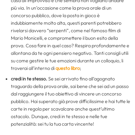
casa all’improvviso e che sembra non vogliano andare
più via. In un’occasione come la prova orale di un
concorso pubblico, dove la posta in gioco è
indubbiamente molto alta, questi parenti potrebbero
rivelarsi davvero “serpenti”, come nel famoso film di
Mario Monicelli, e compromettere il buon esito della
prova. Cosa fare in quel caso? Respira profondamente e
allontana da te ogni pensiero negativo. Tanti consigli utili
su come gestire le tue emozioni durante un colloquio, li
troverai all’interno di
questo libro
;
credi in te stesso.
Se sei arrivato fino all’agognato
traguardo della prova orale, sai bene che sei ad un passo
dal raggiungere il tuo obiettivo di vincere un concorso
pubblico. Hai superato già prove difficilissime e hai tutte le
carte in regola per scavalcare anche quest’ultimo
ostacolo. Dunque, credi in te stesso e nelle tue
potenzialità: sei tu la tua carta vincente!