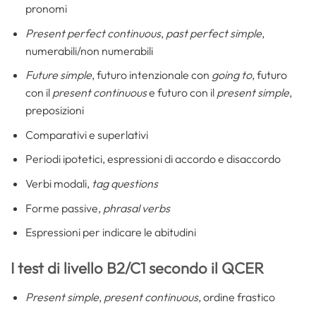
pronomi
Present perfect continuous
,
past perfect simple
,
numerabili/non numerabili
Future simple
, futuro intenzionale con
going to
, futuro
con il
present continuous
e futuro con il
present simple
,
preposizioni
Comparativi e superlativi
Periodi ipotetici, espressioni di accordo e disaccordo
Verbi modali,
tag questions
Forme passive,
phrasal verbs
Espressioni per indicare le abitudini
I test di livello B2/C1 secondo il QCER
Present simple
,
present continuous
, ordine frastico