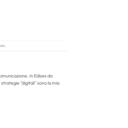
ibri
.
 comunicazione. In Edises da
trategie "digitali" sono la mia