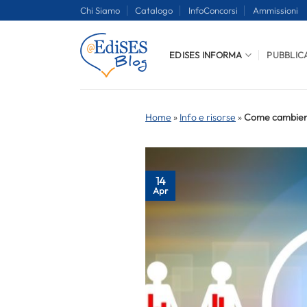
Salta
Chi Siamo
Catalogo
InfoConcorsi
Ammissioni
ai
contenuti
EDISES INFORMA
PUBBLIC
Home
»
Info e risorse
»
Come cambiera
14
Apr