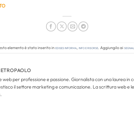
TO
sto elemento è stato inserito in
Edises informa
,
Info e risorse
. Aggiungilo ai
segnal
IETROPAOLO
i e web per professione e passione. Giornalista con una laurea in
tisco il settore marketing e comunicazione. La scrittura web e le s
.