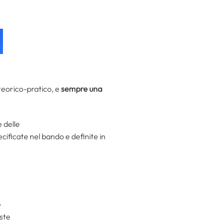
teorico-pratico, e
sempre una
 delle
ficate nel bando e definite in
e
este