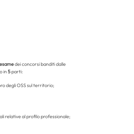
’esame
dei concorsi banditi dalle
o in
5
parti:
oro degli OSS sul territorio;
i relative al profilo professionale;