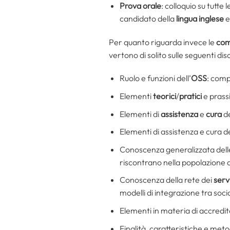
Prova orale
: colloquio su tutte
candidato della
lingua
inglese
e
Per quanto riguarda invece le
co
vertono di solito sulle seguenti disc
Ruolo e funzioni dell’
OSS
: comp
Elementi
teorici
/
pratici
e prassi
Elementi di
assistenza
e
cura
d
Elementi di assistenza e cura d
Conoscenza generalizzata del
riscontrano nella popolazione 
Conoscenza della rete dei
servi
modelli di integrazione tra socia
Elementi in materia di accredit
Finalità, caratteristiche e metod