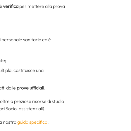
di
verifica
per mettere alla prova
i personale sanitario ed è
te;
ltipla, costituisce una
atti dalle
prove ufficiali
.
oltre a preziose risorse di studio
ari Socio-assistenziali).
la nostra
guida specifica
.