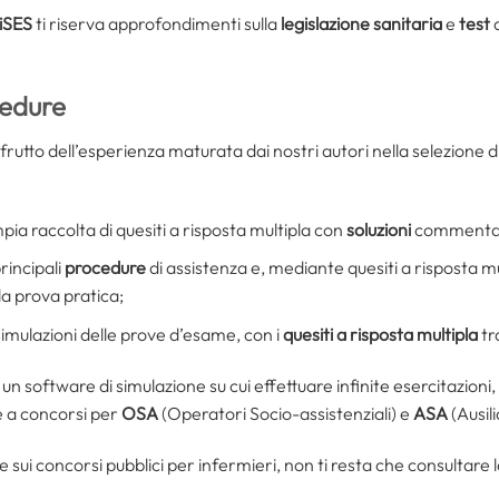
iSES
ti riserva approfondimenti sulla
legislazione sanitaria
e
test
cedure
frutto dell’esperienza maturata dai nostri autori nella selezione d
ia raccolta di quesiti a risposta multipla con
soluzioni
commenta
rincipali
procedure
di assistenza e, mediante quesiti a risposta mu
a prova pratica;
simulazioni delle prove d’esame, con i
quesiti a risposta multipla
tr
n software di simulazione su cui effettuare infinite esercitazioni, 
e a concorsi per
OSA
(Operatori Socio-assistenziali) e
ASA
(Ausili
e sui concorsi pubblici per infermieri, non ti resta che consultare 