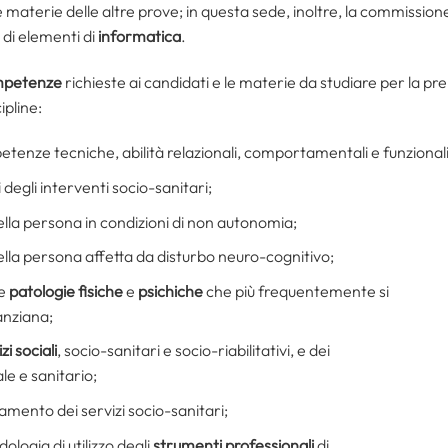
 le materie delle altre prove; in questa sede, inoltre, la commissio
 di elementi di
informatica
.
mpetenze
richieste ai candidati e le materie da studiare per la pr
ipline:
etenze tecniche, abilità relazionali, comportamentali e funzionali
 degli interventi socio-sanitari;
ella persona in condizioni di non autonomia;
ella persona affetta da disturbo neuro-cognitivo;
le
patologie fisiche
e
psichiche
che più frequentemente si
anziana;
zi sociali
, socio-sanitari e socio-riabilitativi, e dei
le e sanitario;
amento dei servizi socio-sanitari;
ologia di utilizzo degli
strumenti professionali
di