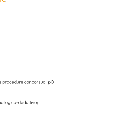
e C
.
elle procedure concorsuali più
ipo logico-deduttivo;