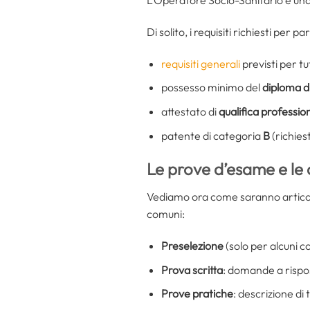
L’Operatore Socio-Sanitario è una
Di solito, i requisiti richiesti per
requisiti generali
previsti per tut
possesso minimo del
diploma d
attestato di
qualifica professio
patente di categoria
B
(richies
Le prove d’esame e le
Vediamo ora come saranno articola
comuni:
Preselezione
(solo per alcuni co
Prova scritta
: domande a rispost
Prove pratiche
: descrizione di