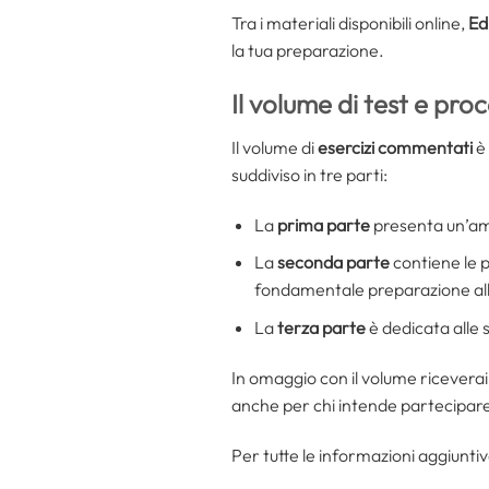
Tra i materiali disponibili online,
Ed
la tua preparazione.
Il volume di test e pro
Il volume di
esercizi commentati
è 
suddiviso in tre parti:
La
prima parte
presenta un’amp
La
seconda parte
contiene le p
fondamentale preparazione all
La
terza parte
è dedicata alle 
In omaggio con il volume riceverai u
anche per chi intende partecipar
Per tutte le informazioni aggiuntiv