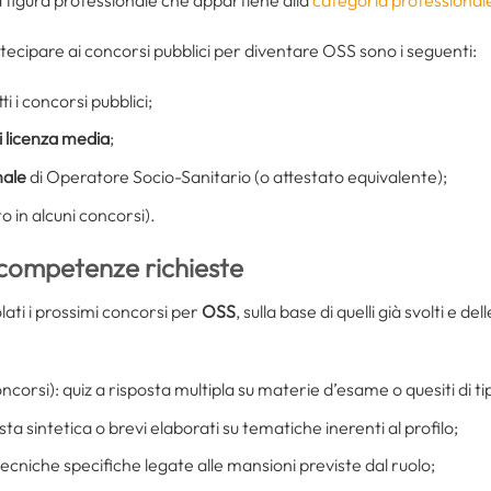
 figura professionale che appartiene alla
categoria professional
 partecipare ai concorsi pubblici per diventare OSS sono i seguenti:
ti i concorsi pubblici;
i licenza media
;
nale
di Operatore Socio-Sanitario (o attestato equivalente);
to in alcuni concorsi).
 competenze richieste
ti i prossimi concorsi per
OSS
, sulla base di quelli già svolti e d
ncorsi): quiz a risposta multipla su materie d’esame o quesiti di t
a sintetica o brevi elaborati su tematiche inerenti al profilo;
 tecniche specifiche legate alle mansioni previste dal ruolo;