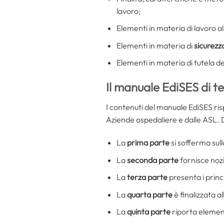
lavoro;
Elementi in materia di lavoro a
Elementi in materia di
sicurezz
Elementi in materia di tutela de
Il manuale EdiSES di te
I contenuti del manuale EdiSES ri
Aziende ospedaliere e dalle ASL. D
La
prima parte
si sofferma sulla
La
seconda parte
fornisce nozio
La
terza parte
presenta i princ
La
quarta parte
è finalizzata a
La
quinta parte
riporta element