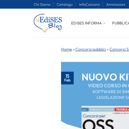
Salta
Chi Siamo
Catalogo
InfoConcorsi
Ammissioni
ai
contenuti
EDISES INFORMA
PUBBLIC
Home
»
Concorsi pubblici
»
Concorsi S
15
Feb